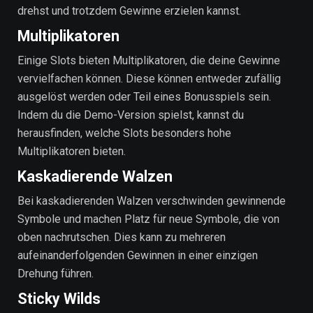
drehst und trotzdem Gewinne erzielen kannst.
Multiplikatoren
Einige Slots bieten Multiplikatoren, die deine Gewinne
vervielfachen können. Diese können entweder zufällig
ausgelöst werden oder Teil eines Bonusspiels sein.
Indem du die Demo-Version spielst, kannst du
herausfinden, welche Slots besonders hohe
Multiplikatoren bieten.
Kaskadierende Walzen
Bei kaskadierenden Walzen verschwinden gewinnende
Symbole und machen Platz für neue Symbole, die von
oben nachrutschen. Dies kann zu mehreren
aufeinanderfolgenden Gewinnen in einer einzigen
Drehung führen.
Sticky Wilds