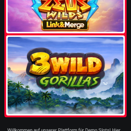
Willkommen auf unserer Plattform für Demo Slots! Hier