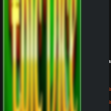
SpinBetter
Casino
Review
Wyns
Casino
Review
QuickWin
Casino
Review
Neueste
Kommenta
Alex
zu
Dazard
rami
zu
CryptoRus
Jens
zu
CryptoRush
200% bis
zu 2.500€