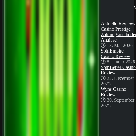
2025
Wyns Casino Revie
30. September
2025
Aktuelle Reviews
Casino Prestige
Zahlungsmethode
Analyse
18. Mai 2026
SpinEmpire
Casino Review
8. Januar 2026
SpinBetter Casino
Review
22. Dezember
2025
Wyns Casino
Review
30. September
2025