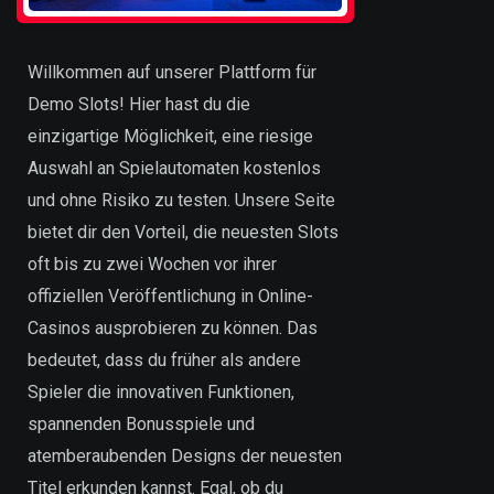
Willkommen auf unserer Plattform für
Demo Slots! Hier hast du die
einzigartige Möglichkeit, eine riesige
Auswahl an Spielautomaten kostenlos
und ohne Risiko zu testen. Unsere Seite
bietet dir den Vorteil, die neuesten Slots
oft bis zu zwei Wochen vor ihrer
offiziellen Veröffentlichung in Online-
Casinos ausprobieren zu können. Das
bedeutet, dass du früher als andere
Spieler die innovativen Funktionen,
spannenden Bonusspiele und
atemberaubenden Designs der neuesten
Titel erkunden kannst. Egal, ob du