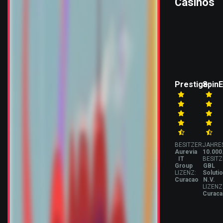
Casinos
Prestige
Spin
BESITZER:
JAHRE
Aurevia
10.000
IT
BESITZ
Group
GBL
LIZENZ:
Soluti
Curacao
N.V.
LIZENZ
Curac