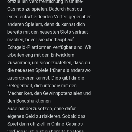
offiziellen Veröffentlichung in Online-
Casinos zu spielen. Dadurch hast du
einen entscheidenden Vorteil gegenüber
anderen Spielern, denn du kannst dich
bereits mit den neuesten Slots vertraut
machen, bevor sie überhaupt auf
Echtgeld-Plattformen verfügbar sind. Wir
arbeiten eng mit den Entwicklern
zusammen, um sicherzustellen, dass du
die neuesten Spiele früher als anderswo
ausprobieren kannst. Dies gibt dir die
Gelegenheit, dich intensiv mit den
Mechaniken, den Gewinnpotenzialen und
den Bonusfunktionen
auseinanderzusetzen, ohne dafür
eigenes Geld zu riskieren. Sobald das
Spiel dann offiziell in Online-Casinos
verfügbar ist, bist du bereits bestens