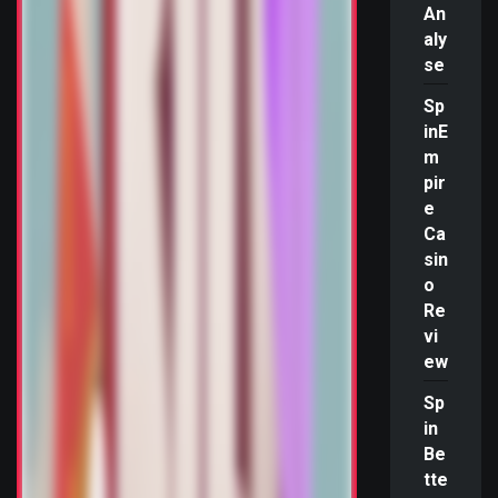
An
aly
se
Sp
inE
m
pir
e
Ca
sin
o
Re
vi
ew
Sp
in
Be
tte