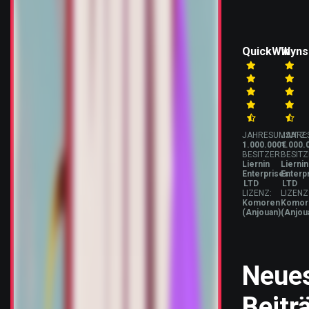
QuickWin
Wyns
JAHRESUMSATZ:
JAHRE
1.000.000€
1.000.
BESITZER:
BESITZ
Liernin
Liernin
Enterprises
Enterp
LTD
LTD
LIZENZ:
LIZENZ
Komoren
Komor
(Anjouan)
(Anjou
Neue
Beitr