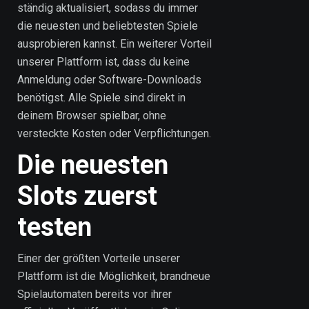
ständig aktualisiert, sodass du immer
die neuesten und beliebtesten Spiele
ausprobieren kannst. Ein weiterer Vorteil
unserer Plattform ist, dass du keine
Anmeldung oder Software-Downloads
benötigst. Alle Spiele sind direkt in
deinem Browser spielbar, ohne
versteckte Kosten oder Verpflichtungen.
Die neuesten
Slots zuerst
testen
Einer der größten Vorteile unserer
Plattform ist die Möglichkeit, brandneue
Spielautomaten bereits vor ihrer