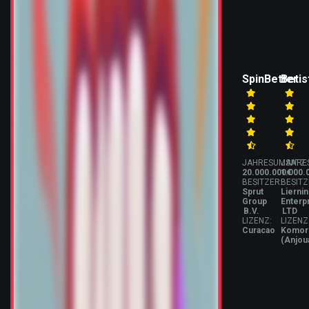
SpinBetter
Betis
JAHRESUMSATZ:
JAHRE
20.000.000€
1.000.
BESITZER:
BESITZ
Sprut
Liernin
Group
Enterp
B.V.
LTD
LIZENZ:
LIZENZ
Curacao
Komor
(Anjou