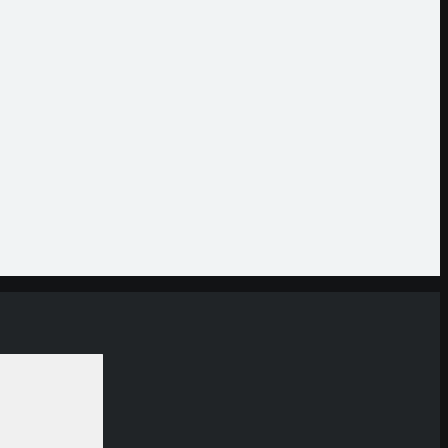
Suchen
Suchen
e Game
(
0
Votes)
Neue Casinos
Prestige