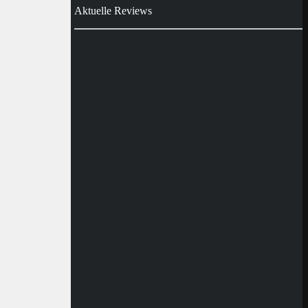
Aktuelle Reviews