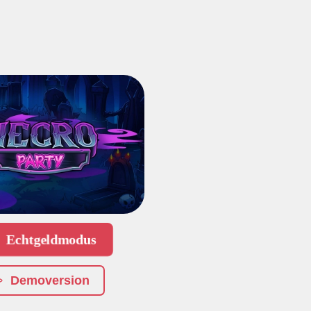
Echtgeldmodus
Demoversion