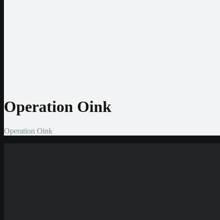
Aus
Operation Oink
Operation Oink