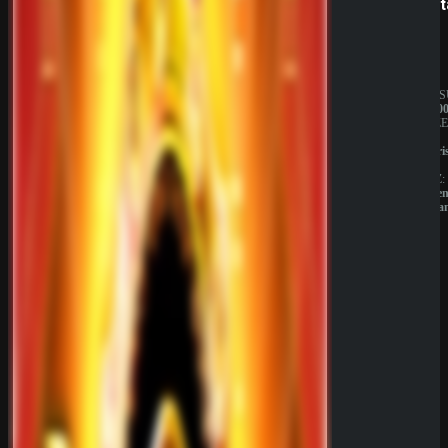
SpinBetter
Betist
JAHRESUMSATZ:
JAHRES
20.000.000€
1.000.00
BESITZER:
BESITZE
Sprut
Liernin
Group
Enterpri
B.V.
LTD
LIZENZ:
LIZENZ:
Curacao
Komore
(Anjoua
QuickWin
Wyns