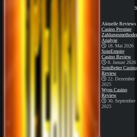
2025
Wyns Casino Revie
30. September
2025
Aktuelle Reviews
Casino Prestige
Zahlungsmethode
Analyse
18. Mai 2026
SpinEmpire
Casino Review
8. Januar 2026
SpinBetter Casino
Review
22. Dezember
2025
Wyns Casino
Review
30. September
2025