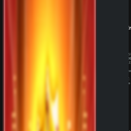
Prestige
SpinE
BESITZER:
JAHRES
Aurevia
10.000.0
IT
BESITZE
Group
GBL
LIZENZ:
Solution
Curacao
N.V.
LIZENZ:
Curacao