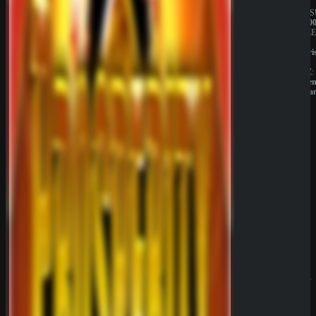
JAHRESUMSATZ:
JAHRES
1.000.000€
1.000.00
BESITZER:
BESITZE
Liernin
Liernin
Enterprises
Enterpri
LTD
LTD
LIZENZ:
LIZENZ:
Komoren
Komore
(Anjouan)
(Anjoua
Neueste
Beiträge
Casino
Prestige
Zahlungs
methoden
Analyse
SpinEmpir
e Casino
Review