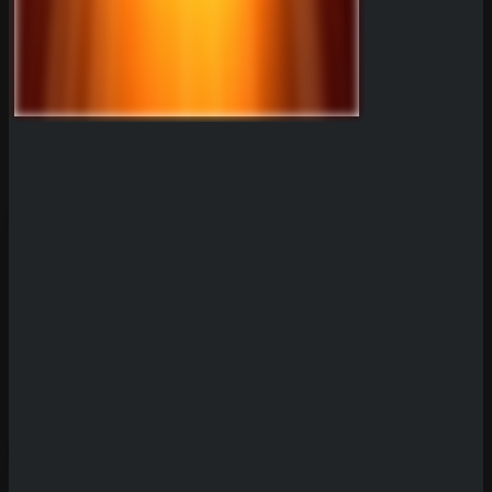
Sicher dir einen 100% Bonus bis 500€ und spiele P
Try Our Featured Games