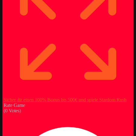
Sicher dir einen 100% Bonus bis 500€ und spiele Stardom Rush
Rate Game
(
0
Votes)