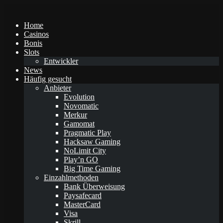
Home
Casinos
Bonis
Slots
Entwickler
News
Häufig gesucht
Anbieter
Evolution
Novomatic
Merkur
Gamomat
Pragmatic Play
Hacksaw Gaming
NoLimit City
Play’n GO
Big Time Gaming
Einzahlmethoden
Bank Überweisung
Paysafecard
MasterCard
Visa
Skrill