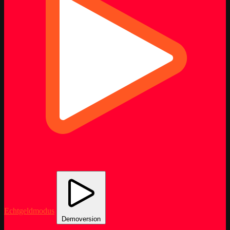
Echtgeldmodus
Demoversion