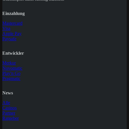
Einzahlung
Mastercard
Visa
Apple Pay
Paysafe
Entwickler
Merkur
Novomatic
Play'n Go
Pragmatic
News
Alle
Casinos
Partner
Ratgeber