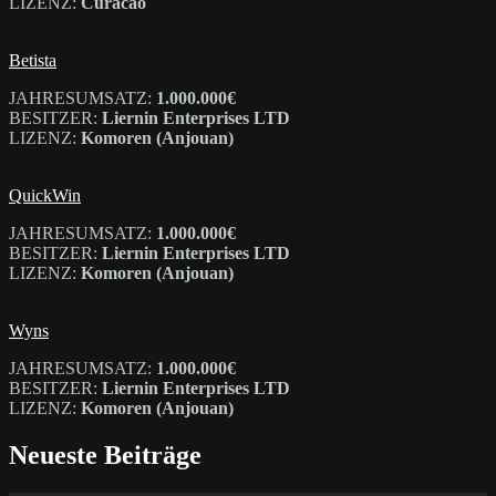
LIZENZ:
Curacao
Betista
JAHRESUMSATZ:
1.000.000€
BESITZER:
Liernin Enterprises LTD
LIZENZ:
Komoren (Anjouan)
QuickWin
JAHRESUMSATZ:
1.000.000€
BESITZER:
Liernin Enterprises LTD
LIZENZ:
Komoren (Anjouan)
Wyns
JAHRESUMSATZ:
1.000.000€
BESITZER:
Liernin Enterprises LTD
LIZENZ:
Komoren (Anjouan)
Neueste Beiträge