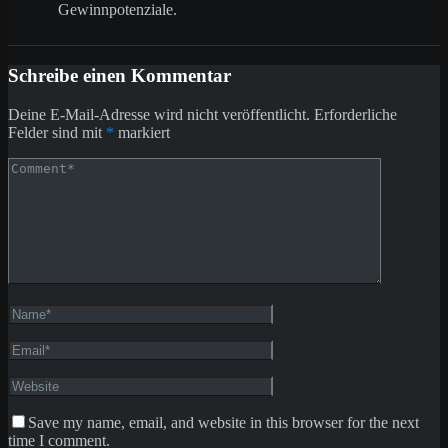
Gewinnpotenziale.
Schreibe einen Kommentar
Deine E-Mail-Adresse wird nicht veröffentlicht.
Erforderliche
Felder sind mit
*
markiert
Save my name, email, and website in this browser for the next
time I comment.