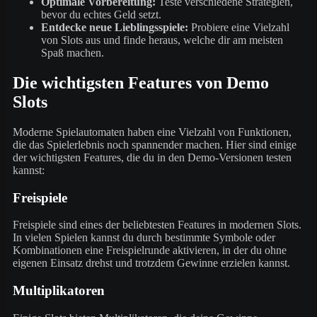
Optimale Vorbereitung:
Teste verschiedene Strategien,
bevor du echtes Geld setzt.
Entdecke neue Lieblingsspiele:
Probiere eine Vielzahl
von Slots aus und finde heraus, welche dir am meisten
Spaß machen.
Die wichtigsten Features von Demo
Slots
Moderne Spielautomaten haben eine Vielzahl von Funktionen,
die das Spielerlebnis noch spannender machen. Hier sind einige
der wichtigsten Features, die du in den Demo-Versionen testen
kannst:
Freispiele
Freispiele sind eines der beliebtesten Features in modernen Slots.
In vielen Spielen kannst du durch bestimmte Symbole oder
Kombinationen eine Freispielrunde aktivieren, in der du ohne
eigenen Einsatz drehst und trotzdem Gewinne erzielen kannst.
Multiplikatoren