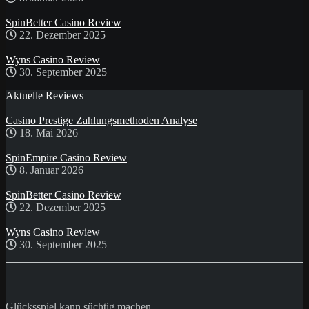
SpinBetter Casino Review
22. Dezember 2025
Wyns Casino Review
30. September 2025
Aktuelle Reviews
Casino Prestige Zahlungsmethoden Analyse
18. Mai 2026
SpinEmpire Casino Review
8. Januar 2026
SpinBetter Casino Review
22. Dezember 2025
Wyns Casino Review
30. September 2025
Glücksspiel kann süchtig machen.