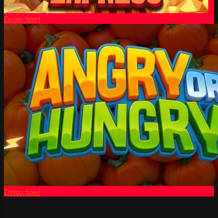
Demo Spiel
Demo Spiel