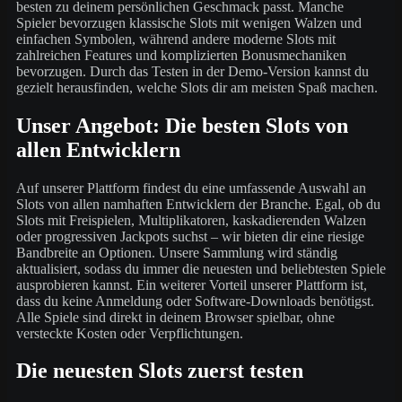
besten zu deinem persönlichen Geschmack passt. Manche
Spieler bevorzugen klassische Slots mit wenigen Walzen und
einfachen Symbolen, während andere moderne Slots mit
zahlreichen Features und komplizierten Bonusmechaniken
bevorzugen. Durch das Testen in der Demo-Version kannst du
gezielt herausfinden, welche Slots dir am meisten Spaß machen.
Unser Angebot: Die besten Slots von
allen Entwicklern
Auf unserer Plattform findest du eine umfassende Auswahl an
Slots von allen namhaften Entwicklern der Branche. Egal, ob du
Slots mit Freispielen, Multiplikatoren, kaskadierenden Walzen
oder progressiven Jackpots suchst – wir bieten dir eine riesige
Bandbreite an Optionen. Unsere Sammlung wird ständig
aktualisiert, sodass du immer die neuesten und beliebtesten Spiele
ausprobieren kannst. Ein weiterer Vorteil unserer Plattform ist,
dass du keine Anmeldung oder Software-Downloads benötigst.
Alle Spiele sind direkt in deinem Browser spielbar, ohne
versteckte Kosten oder Verpflichtungen.
Die neuesten Slots zuerst testen