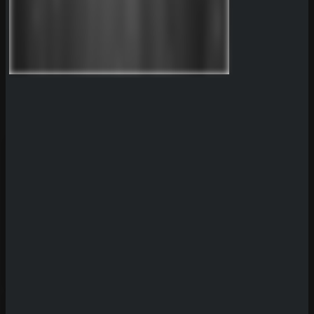
Sicher dir einen 100% Bonus bis 500€ und spiele
Try Our Featured Games