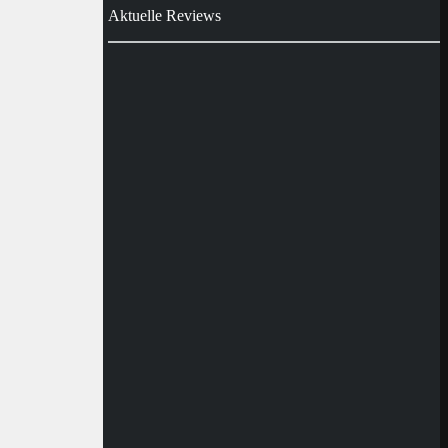
Aktuelle Reviews