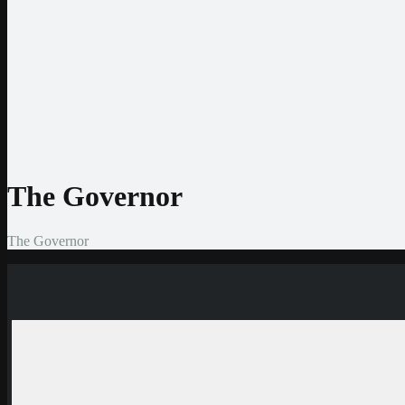
Aus
The Governor
The Governor
Sicher dir einen 100% Bonus bis