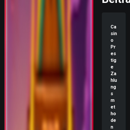
Ca
sin
o
Pr
es
tig
e
Za
hlu
ng
s
m
et
ho
de
n