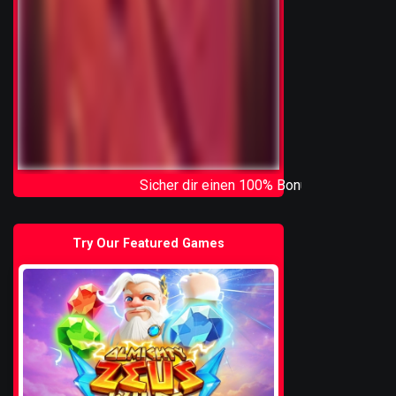
Sicher dir einen 100% Bonus bis 500€ und spiele Th
Try Our Featured Games