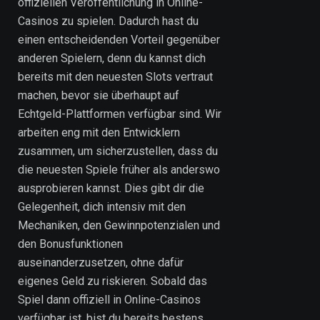
offiziellen Veröffentlichung in Online-
Casinos zu spielen. Dadurch hast du
einen entscheidenden Vorteil gegenüber
anderen Spielern, denn du kannst dich
bereits mit den neuesten Slots vertraut
machen, bevor sie überhaupt auf
Echtgeld-Plattformen verfügbar sind. Wir
arbeiten eng mit den Entwicklern
zusammen, um sicherzustellen, dass du
die neuesten Spiele früher als anderswo
ausprobieren kannst. Dies gibt dir die
Gelegenheit, dich intensiv mit den
Mechaniken, den Gewinnpotenzialen und
den Bonusfunktionen
auseinanderzusetzen, ohne dafür
eigenes Geld zu riskieren. Sobald das
Spiel dann offiziell in Online-Casinos
verfügbar ist, bist du bereits bestens