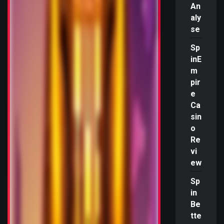
An
aly
se
Sp
inE
m
pir
e
Ca
sin
o
Re
vi
ew
Sp
in
Be
tte