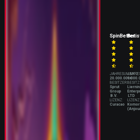
SpinBetter
Betis
JAHRESUMSATZ:
JAHRE
20.000.000€
1.000.
BESITZER:
BESITZ
Sprut
Liernin
Group
Enterp
B.V.
LTD
LIZENZ:
LIZENZ
Curacao
Komor
(Anjou