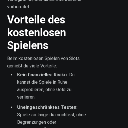
vorbereitet.
Vorteile des
kostenlosen
Spielens
Beim kostenlosen Spielen von Slots
genießt du viele Vorteile:
Kein finanzielles Risiko:
Du
kannst die Spiele in Ruhe
ausprobieren, ohne Geld zu
verlieren.
Uneingeschränktes Testen:
Spiele so lange du möchtest, ohne
Begrenzungen oder