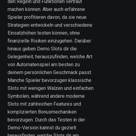
den Regeln und Funktionen vertraut
machen können. Aber auch erfahrene
Spieler profitieren davon, da sie neue
Strategien entwickeln und verschiedene
Einsatzhöhen testen können, ohne
finanzielle Risiken einzugehen. Darüber
hinaus geben Demo Slots dir die
Gelegenheit, herauszufinden, welche Art
von Automatenspiel am besten zu
deinem persönlichen Geschmack passt.
Manche Spieler bevorzugen klassische
Slots mit wenigen Walzen und einfachen
Symbolen, während andere moderne
Slots mit zahlreichen Features und
komplizierten Bonusmechaniken
bevorzugen. Durch das Testen in der
Demo-Version kannst du gezielt
herausfinden, welche Slots dir am