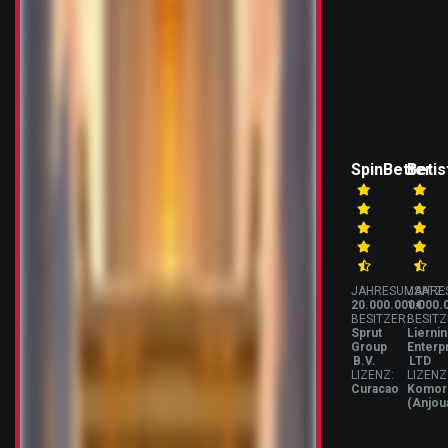
SpinBetter
Betis
JAHRESUMSATZ:
JAHRE
20.000.000€
1.000.
BESITZER:
BESITZ
Sprut
Liernin
Group
Enterp
B.V.
LTD
LIZENZ:
LIZENZ
Curacao
Komor
(Anjou