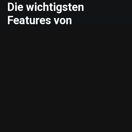
Die wichtigsten
Features von
Demo Slots
Moderne Spielautomaten haben eine
Vielzahl von Funktionen, die das
Spielerlebnis noch spannender machen.
Hier sind einige der wichtigsten
Features, die du in den Demo-Versionen
testen kannst:
Freispiele
Freispiele sind eines der beliebtesten
Features in modernen Slots. In vielen
Spielen kannst du durch bestimmte
Symbole oder Kombinationen eine