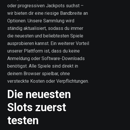
oder progressiven Jackpots suchst –
wir bieten dir eine riesige Bandbreite an
Optionen. Unsere Sammlung wird
ständig aktualisiert, sodass du immer
die neuesten und beliebtesten Spiele
ausprobieren kannst. Ein weiterer Vorteil
unserer Plattform ist, dass du keine
Anmeldung oder Software-Downloads
benötigst. Alle Spiele sind direkt in
deinem Browser spielbar, ohne
versteckte Kosten oder Verpflichtungen.
Die neuesten
Slots zuerst
testen