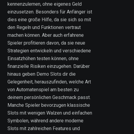
kennenzulernen, ohne eigenes Geld
einzusetzen. Besonders für Anfänger ist
dies eine große Hilfe, da sie sich so mit
den Regeln und Funktionen vertraut
machen können. Aber auch erfahrene
Spieler profitieren davon, da sie neue
Strategien entwickeln und verschiedene
Einsatzhöhen testen können, ohne
finanzielle Risiken einzugehen. Darüber
hinaus geben Demo Slots dir die
Gelegenheit, herauszufinden, welche Art
von Automatenspiel am besten zu
deinem persönlichen Geschmack passt.
Manche Spieler bevorzugen klassische
Slots mit wenigen Walzen und einfachen
Symbolen, während andere moderne
Slots mit zahlreichen Features und