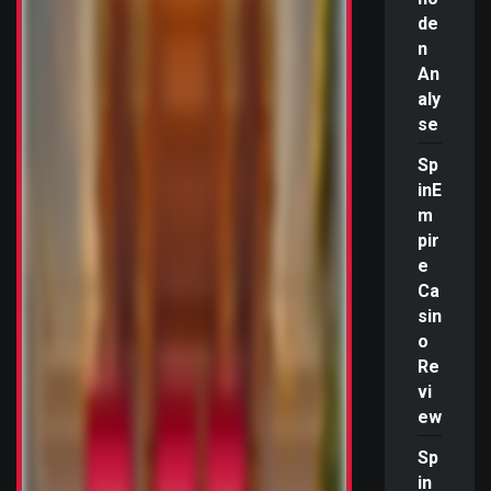
de
n
An
aly
se
Sp
inE
m
pir
e
Ca
sin
o
Re
vi
ew
Sp
in