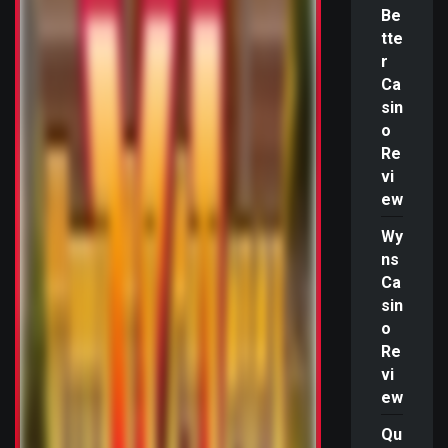
Be
tte
r
Ca
sin
o
Re
vi
ew
Wy
ns
Ca
sin
o
Re
vi
ew
Qu