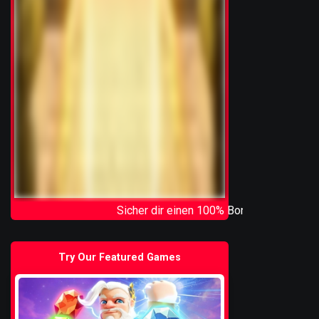
Sicher dir einen 100% Bonus bis 500€ und spiele Viv
Try Our Featured Games