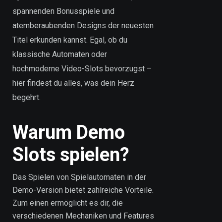
spannenden Bonusspiele und
atemberaubenden Designs der neuesten
Titel erkunden kannst. Egal, ob du
klassische Automaten oder
hochmoderne Video-Slots bevorzugst –
hier findest du alles, was dein Herz
begehrt.
Warum Demo
Slots spielen?
Das Spielen von Spielautomaten in der
Demo-Version bietet zahlreiche Vorteile.
Zum einen ermöglicht es dir, die
verschiedenen Mechaniken und Features