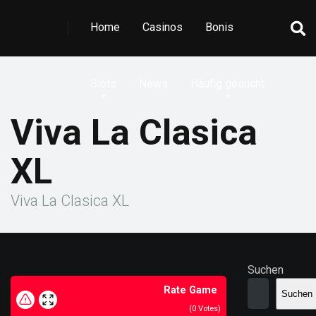
Home
Casinos
Bonis
Slots
News
Häufig gesucht
Viva La Clasica
XL
Viva La Clasica XL
Suchen
Rate Game
Suchen
(
0
Votes)