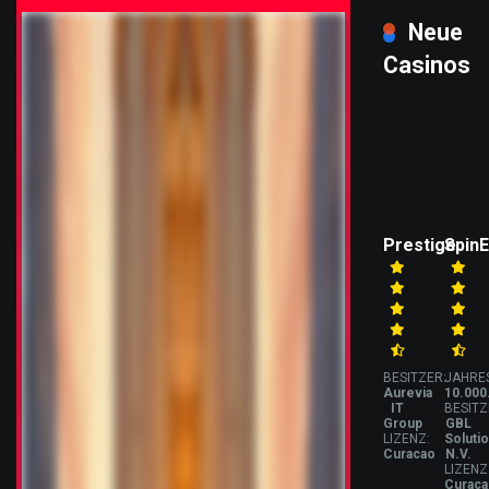
Neue
Casinos
Prestige
Spin
BESITZER:
JAHRE
Aurevia
10.000
IT
BESITZ
Group
GBL
LIZENZ:
Soluti
Curacao
N.V.
LIZENZ
Curac