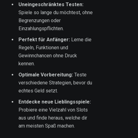
Uneingeschränktes Testen:
Spiele so lange du möchtest, ohne
Begrenzungen oder
Einzahlungspflichten.
Perfekt für Anfänger:
Lerne die
Regeln, Funktionen und
Gewinnchancen ohne Druck
kennen.
Optimale Vorbereitung:
Teste
verschiedene Strategien, bevor du
echtes Geld setzt.
Entdecke neue Lieblingsspiele:
Probiere eine Vielzahl von Slots
aus und finde heraus, welche dir
am meisten Spaß machen.