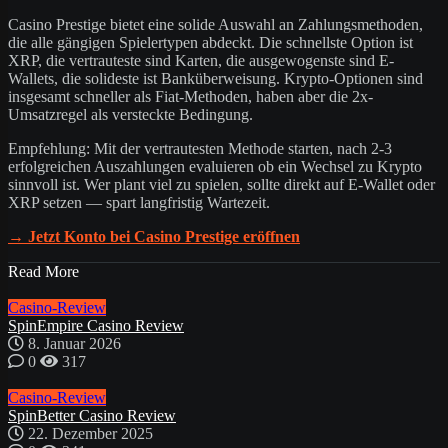
Casino Prestige bietet eine solide Auswahl an Zahlungsmethoden,
die alle gängigen Spielertypen abdeckt. Die schnellste Option ist
XRP, die vertrauteste sind Karten, die ausgewogenste sind E-
Wallets, die solideste ist Banküberweisung. Krypto-Optionen sind
insgesamt schneller als Fiat-Methoden, haben aber die 2x-
Umsatzregel als versteckte Bedingung.
Empfehlung: Mit der vertrautesten Methode starten, nach 2-3
erfolgreichen Auszahlungen evaluieren ob ein Wechsel zu Krypto
sinnvoll ist. Wer plant viel zu spielen, sollte direkt auf E-Wallet oder
XRP setzen — spart langfristig Wartezeit.
→ Jetzt Konto bei Casino Prestige eröffnen
Read More
Casino-Review
SpinEmpire Casino Review
8. Januar 2026
0
317
Casino-Review
SpinBetter Casino Review
22. Dezember 2025