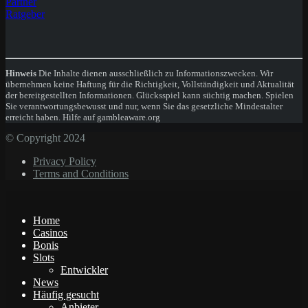
Partner
Ratgeber
Hinweis
Die Inhalte dienen ausschließlich zu Informationszwecken. Wir
übernehmen keine Haftung für die Richtigkeit, Vollständigkeit und Aktualität
der bereitgestellten Informationen. Glücksspiel kann süchtig machen. Spielen
Sie verantwortungsbewusst und nur, wenn Sie das gesetzliche Mindestalter
erreicht haben. Hilfe auf gambleaware.org
© Copyright 2024
Privacy Policy
Terms and Conditions
Home
Casinos
Bonis
Slots
Entwickler
News
Häufig gesucht
Anbieter