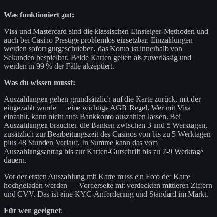
Was funktioniert gut:
Visa und Mastercard sind die klassischen Einsteiger-Methoden und
auch bei Casino Prestige problemlos einsetzbar. Einzahlungen
werden sofort gutgeschrieben, das Konto ist innerhalb von
Sekunden bespielbar. Beide Karten gelten als zuverlässig und
werden in 99 % der Fälle akzeptiert.
Was du wissen musst:
Auszahlungen gehen grundsätzlich auf die Karte zurück, mit der
eingezahlt wurde — eine wichtige AGB-Regel. Wer mit Visa
einzahlt, kann nicht aufs Bankkonto auszahlen lassen. Bei
Auszahlungen brauchen die Banken zwischen 3 und 5 Werktagen,
zusätzlich zur Bearbeitungszeit des Casinos von bis zu 5 Werktagen
plus 48 Stunden Vorlauf. In Summe kann das vom
Auszahlungsantrag bis zur Karten-Gutschrift bis zu 7-9 Werktage
dauern.
Vor der ersten Auszahlung mit Karte muss ein Foto der Karte
hochgeladen werden — Vorderseite mit verdeckten mittleren Ziffern
und CVV. Das ist eine KYC-Anforderung und Standard im Markt.
Für wen geeignet: