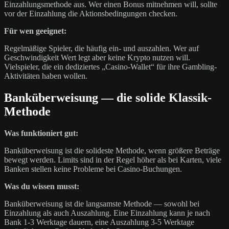
Einzahlungsmethode aus. Wer einen Bonus mitnehmen will, sollte
vor der Einzahlung die Aktionsbedingungen checken.
Für wen geeignet:
Regelmäßige Spieler, die häufig ein- und auszahlen. Wer auf
Geschwindigkeit Wert legt aber keine Krypto nutzen will.
Vielspieler, die ein dediziertes „Casino-Wallet“ für ihre Gambling-
Aktivitäten haben wollen.
Banküberweisung — die solide Klassik-
Methode
Was funktioniert gut:
Banküberweisung ist die solideste Methode, wenn größere Beträge
bewegt werden. Limits sind in der Regel höher als bei Karten, viele
Banken stellen keine Probleme bei Casino-Buchungen.
Was du wissen musst:
Banküberweisung ist die langsamste Methode — sowohl bei
Einzahlung als auch Auszahlung. Eine Einzahlung kann je nach
Bank 1-3 Werktage dauern, eine Auszahlung 3-5 Werktage