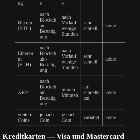
ng
e
e
nach
nach
Blockch
Bitcoin
Vorlauf
sehr
ain-
keine
(BTC)
wenige
schnell
Bestätig
Stunden
ung
nach
nach
Ethereu
Blockch
Vorlauf
sehr
m
ain-
keine
wenige
schnell
(ETH)
Bestätig
Stunden
ung
nach
Blockch
am
binnen
XRP
ain-
schnells
keine
Minuten
Bestätig
ten
ung
weitere
je nach
je nach
variabel
keine
Coins
Coin
Coin
Kreditkarten — Visa und Mastercard