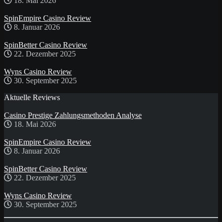
18. Mai 2026
SpinEmpire Casino Review
8. Januar 2026
SpinBetter Casino Review
22. Dezember 2025
Wyns Casino Review
30. September 2025
Aktuelle Reviews
Casino Prestige Zahlungsmethoden Analyse
18. Mai 2026
SpinEmpire Casino Review
8. Januar 2026
SpinBetter Casino Review
22. Dezember 2025
Wyns Casino Review
30. September 2025