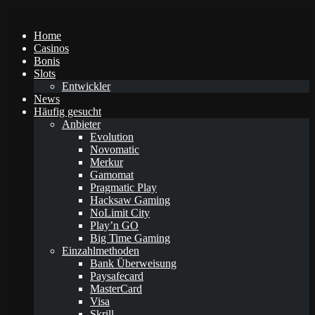
Home
Casinos
Bonis
Slots
Entwickler
News
Häufig gesucht
Anbieter
Evolution
Novomatic
Merkur
Gamomat
Pragmatic Play
Hacksaw Gaming
NoLimit City
Play’n GO
Big Time Gaming
Einzahlmethoden
Bank Überweisung
Paysafecard
MasterCard
Visa
Skrill