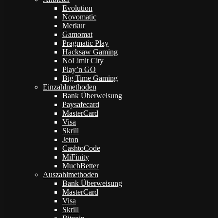
Evolution
Novomatic
Merkur
Gamomat
Pragmatic Play
Hacksaw Gaming
NoLimit City
Play’n GO
Big Time Gaming
Einzahlmethoden
Bank Überweisung
Paysafecard
MasterCard
Visa
Skrill
Jeton
CashtoCode
MiFinity
MuchBetter
Auszahlmethoden
Bank Überweisung
MasterCard
Visa
Skrill