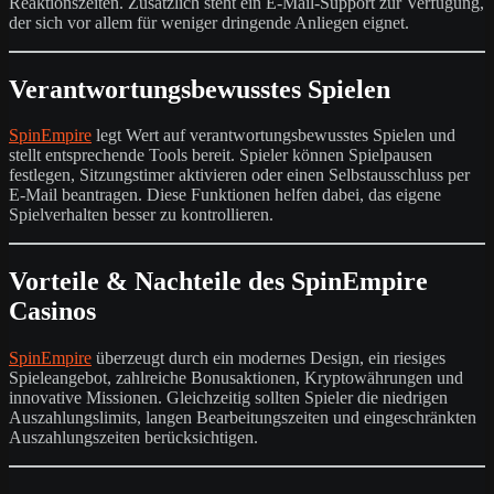
Reaktionszeiten. Zusätzlich steht ein E-Mail-Support zur Verfügung,
der sich vor allem für weniger dringende Anliegen eignet.
Verantwortungsbewusstes Spielen
SpinEmpire
legt Wert auf verantwortungsbewusstes Spielen und
stellt entsprechende Tools bereit. Spieler können Spielpausen
festlegen, Sitzungstimer aktivieren oder einen Selbstausschluss per
E-Mail beantragen. Diese Funktionen helfen dabei, das eigene
Spielverhalten besser zu kontrollieren.
Vorteile & Nachteile des SpinEmpire
Casinos
SpinEmpire
überzeugt durch ein modernes Design, ein riesiges
Spieleangebot, zahlreiche Bonusaktionen, Kryptowährungen und
innovative Missionen. Gleichzeitig sollten Spieler die niedrigen
Auszahlungslimits, langen Bearbeitungszeiten und eingeschränkten
Auszahlungszeiten berücksichtigen.