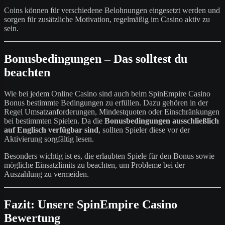
Coins können für verschiedene Belohnungen eingesetzt werden und
sorgen für zusätzliche Motivation, regelmäßig im Casino aktiv zu
sein.
Bonusbedingungen – Das solltest du
beachten
Wie bei jedem Online Casino sind auch beim SpinEmpire Casino
Bonus bestimmte Bedingungen zu erfüllen. Dazu gehören in der
Regel Umsatzanforderungen, Mindestquoten oder Einschränkungen
bei bestimmten Spielen. Da die
Bonusbedingungen ausschließlich
auf Englisch verfügbar sind
, sollten Spieler diese vor der
Aktivierung sorgfältig lesen.
Besonders wichtig ist es, die erlaubten Spiele für den Bonus sowie
mögliche Einsatzlimits zu beachten, um Probleme bei der
Auszahlung zu vermeiden.
Fazit: Unsere SpinEmpire Casino
Bewertung