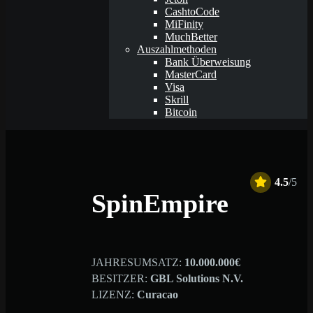
CashtoCode
MiFinity
MuchBetter
Auszahlmethoden
Bank Überweisung
MasterCard
Visa
Skrill
Bitcoin
4.5
/5
SpinEmpire
JAHRESUMSATZ:
10.000.000€
BESITZER:
GBL Solutions N.V.
LIZENZ:
Curacao