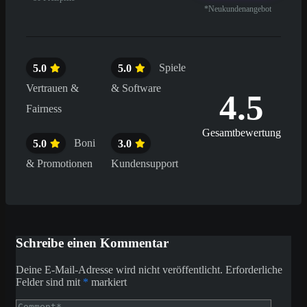
*Neukundenangebot
Spiele
5.0
5.0
Vertrauen &
& Software
4.5
Fairness
Gesamtbewertung
Boni
5.0
3.0
& Promotionen
Kundensupport
Schreibe einen Kommentar
Deine E-Mail-Adresse wird nicht veröffentlicht.
Erforderliche
Felder sind mit
*
markiert