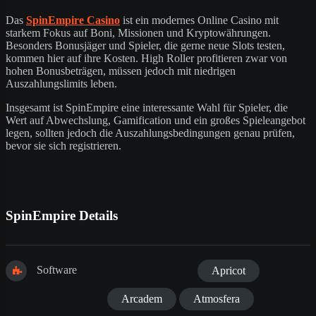
Das
SpinEmpire Casino
ist ein modernes Online Casino mit
starkem Fokus auf Boni, Missionen und Kryptowährungen.
Besonders Bonusjäger und Spieler, die gerne neue Slots testen,
kommen hier auf ihre Kosten. High Roller profitieren zwar von
hohen Bonusbeträgen, müssen jedoch mit niedrigen
Auszahlungslimits leben.
Insgesamt ist SpinEmpire eine interessante Wahl für Spieler, die
Wert auf Abwechslung, Gamification und ein großes Spieleangebot
legen, sollten jedoch die Auszahlungsbedingungen genau prüfen,
bevor sie sich registrieren.
SpinEmpire Details
Software
Apricot
Arcadem
Atmosfera