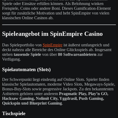
Spiele oder Einsätze erfüllen können. Als Belohnung winken
Freispiele, Coins oder andere Boni. Dieses Gamification-Element
sorgt für zusätzliche Motivation und hebt SpinEmpire von vielen
klassischen Online Casinos ab.
Spieleangebot im SpinEmpire Casino
Das Spieleportfolio von
SpinEmpire
ist äußerst umfangreich und
deckt nahezu alle Bereiche des Online Glücksspiels ab. Insgesamt
stehen
tausende Spiele
von über
80 Softwareanbietern
zur
Verfügung.
Spielautomaten (Slots)
Der Schwerpunkt liegt eindeutig auf Online Slots. Spieler finden
klassische Spielautomaten, moderne Video Slots, Megaways-Spiele,
Bonus-Buy-Slots sowie progressive Jackpots. Zu den bekanntesten
Anbietern gehören unter anderem
Pragmatic Play, Play’n GO,
Hacksaw Gaming, Nolimit City, Yggdrasil, Push Gaming,
Quickspin und Blueprint Gaming
.
Tischspiele