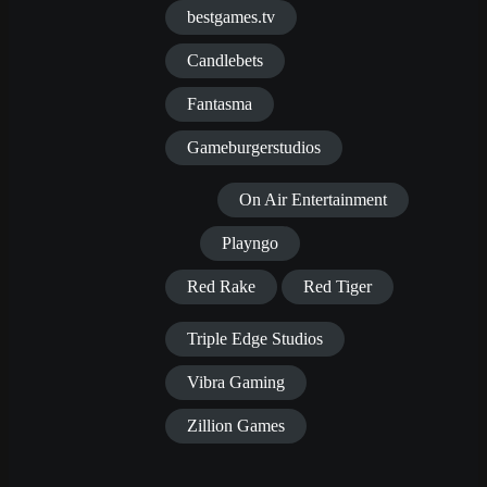
bestgames.tv
Candlebets
Fantasma
Gameburgerstudios
On Air Entertainment
Playngo
Red Rake
Red Tiger
Triple Edge Studios
Vibra Gaming
Zillion Games