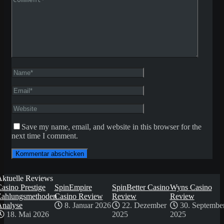
Save my name, email, and website in this browser for the
next time I comment.
Aktuelle Reviews
asino Prestige
SpinEmpire
SpinBetter Casino
Wyns Casino
Zahlungsmethoden
Casino Review
Review
Review
Analyse
8. Januar 2026
22. Dezember
30. Septembe
18. Mai 2026
2025
2025