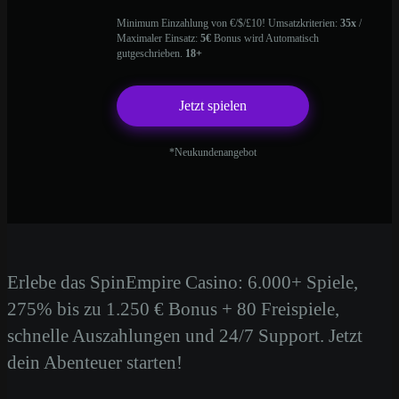
Minimum Einzahlung von €/$/£10! Umsatzkriterien:
35x
/
Maximaler Einsatz:
5€
Bonus wird Automatisch
gutgeschrieben.
18+
Jetzt spielen
*Neukundenangebot
Erlebe das SpinEmpire Casino: 6.000+ Spiele,
275% bis zu 1.250 € Bonus + 80 Freispiele,
schnelle Auszahlungen und 24/7 Support. Jetzt
dein Abenteuer starten!