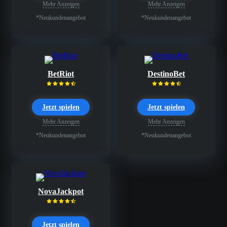
Mehr Anzeigen
Mehr Anzeigen
*Neukundenangebot
*Neukundenangebot
BetRiot
DestinoBet
Jetzt spielen
Jetzt spielen
Mehr Anzeigen
Mehr Anzeigen
*Neukundenangebot
*Neukundenangebot
NovaJackpot
Jetzt spielen