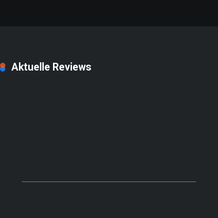
Aktuelle Reviews
Casino
SpinEmpire
SpinBetter
Prestige
Casino
Casino
Zahlungsmethoden
Review
Review
Analyse
8.
22.
Januar
Dezember
2026
2025
18.
Mai
2026