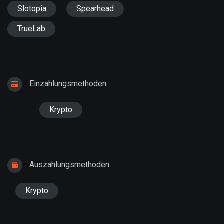
Slotopia
Spearhead
TrueLab
Einzahlungsmethoden
Krypto
Auszahlungsmethoden
Krypto