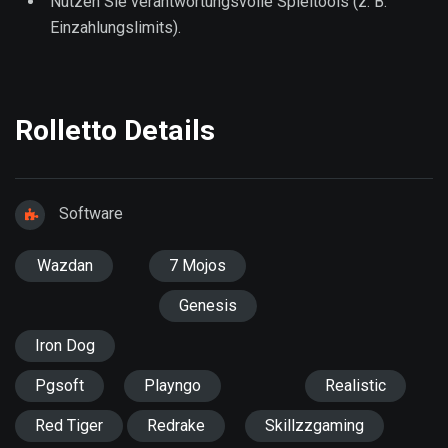
Nutzen Sie verantwortungsvolle Spieltools (z. B.
Einzahlungslimits).
Rolletto Details
Software
Wazdan
7 Mojos
Genesis
Iron Dog
Pgsoft
Playngo
Realistic
Red Tiger
Redrake
Skillzzgaming