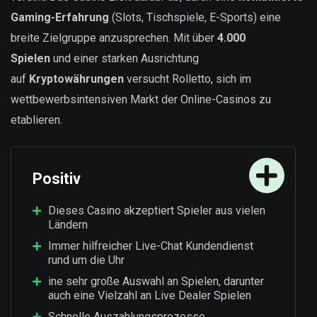
Gaming-Erfahrung
(Slots, Tischspiele, E-Sports) eine
breite Zielgruppe anzusprechen. Mit über
4.000
Spielen
und einer starken Ausrichtung
auf
Kryptowährungen
versucht Rolletto, sich im
wettbewerbsintensiven Markt der Online-Casinos zu
etablieren.
Positiv
Dieses Casino akzeptiert Spieler aus vielen
Ländern
Immer hilfreicher Live-Chat Kundendienst
rund um die Uhr
ine sehr große Auswahl an Spielen, darunter
auch eine Vielzahl an Live Dealer Spielen
Schnelle Auszahlungsprozesse