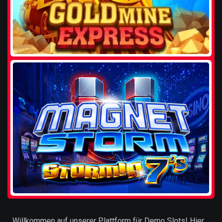
Willkommen auf unserer Plattform für Demo Slots! Hier