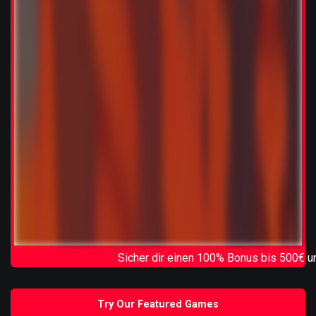
Sicher dir einen 100% Bonus bis 500€ und spiele Buf
Try Our Featured Games