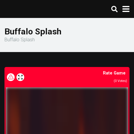
Buffalo Splash
Buffalo Splash
Rate Game
(
0
Votes)