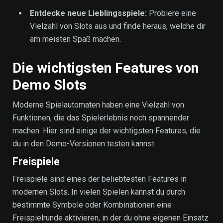
Entdecke neue Lieblingsspiele:
Probiere eine
Vielzahl von Slots aus und finde heraus, welche dir
am meisten Spaß machen.
Die wichtigsten Features von
Demo Slots
Moderne Spielautomaten haben eine Vielzahl von
Funktionen, die das Spielerlebnis noch spannender
machen. Hier sind einige der wichtigsten Features, die
du in den Demo-Versionen testen kannst:
Freispiele
Freispiele sind eines der beliebtesten Features in
modernen Slots. In vielen Spielen kannst du durch
bestimmte Symbole oder Kombinationen eine
Freispielrunde aktivieren, in der du ohne eigenen Einsatz