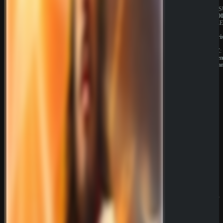
JAHRESUMSATZ:
JAHRES
1.000.000€
1.000.00
BESITZER:
BESITZE
Liernin
Liernin
Enterprises
Enterpri
LTD
LTD
LIZENZ:
LIZENZ:
Komoren
Komore
(Anjouan)
(Anjoua
Neueste
Beiträge
Casino
Prestige
Zahlungs
methoden
Analyse
SpinEmpir
e Casino
Review