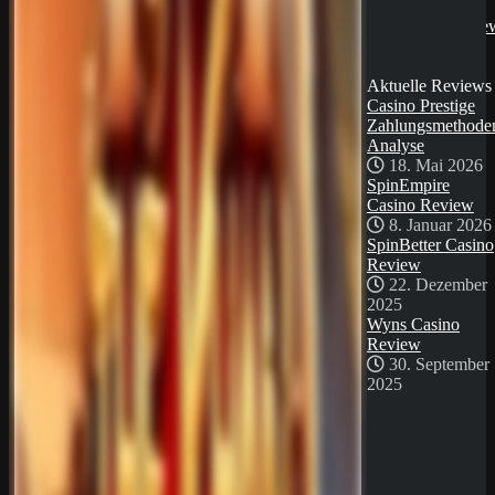
2025
Wyns Casino Revie
30. September
2025
Aktuelle Reviews
Casino Prestige
Zahlungsmethode
Analyse
18. Mai 2026
SpinEmpire
Casino Review
8. Januar 2026
SpinBetter Casino
Review
22. Dezember
2025
Wyns Casino
Review
30. September
2025