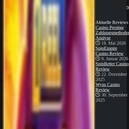
2025
Wyns Casino Revie
30. September
2025
Aktuelle Reviews
Casino Prestige
Zahlungsmethode
Analyse
18. Mai 2026
SpinEmpire
Casino Review
8. Januar 2026
SpinBetter Casino
Review
22. Dezember
2025
Wyns Casino
Review
30. September
2025