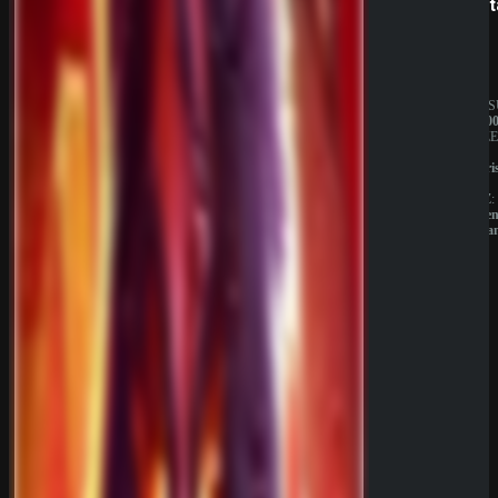
SpinBetter
Betist
JAHRESUMSATZ:
JAHRES
20.000.000€
1.000.00
BESITZER:
BESITZE
Sprut
Liernin
Group
Enterpri
B.V.
LTD
LIZENZ:
LIZENZ:
Curacao
Komore
(Anjoua
QuickWin
Wyns