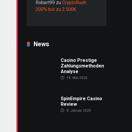
Robert99
zu
CryptoRush:
200% bis zu 2.500€
News
Casino Prestige
Zahlungsmethoden
Analyse
18. Mai 2026
SpinEmpire Casino
Review
8. Januar 2026