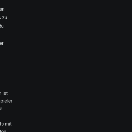
 an
s zu
du
er
 ist
pieler
le
ts mit
ten