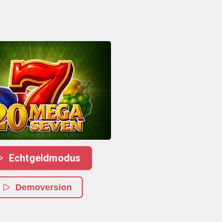
Echtgeldmodus
Demoversion