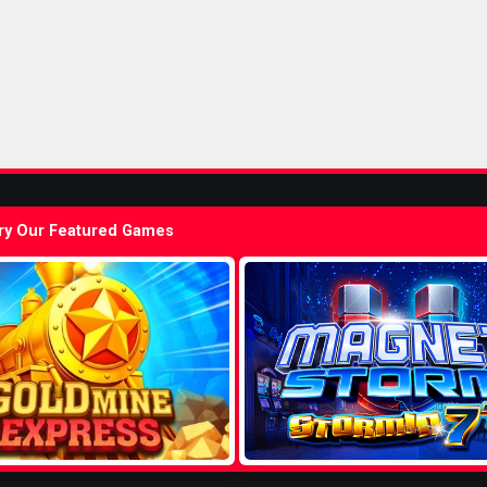
ry Our Featured Games