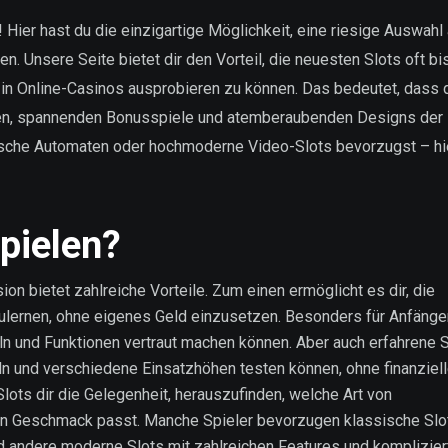
Hier hast du die einzigartige Möglichkeit, eine riesige Auswahl
. Unsere Seite bietet dir den Vorteil, die neuesten Slots oft bi
g in Online-Casinos ausprobieren zu können. Das bedeutet, dass 
ionen, spannenden Bonusspiele und atemberaubenden Designs der
sische Automaten oder hochmoderne Video-Slots bevorzugst – hi
pielen?
n bietet zahlreiche Vorteile. Zum einen ermöglicht es dir, die
ernen, ohne eigenes Geld einzusetzen. Besonders für Anfänger
eln und Funktionen vertraut machen können. Aber auch erfahrene S
eln und verschiedene Einsatzhöhen testen können, ohne finanziel
ots dir die Gelegenheit, herauszufinden, welche Art von
n Geschmack passt. Manche Spieler bevorzugen klassische Slo
andere moderne Slots mit zahlreichen Features und komplizier