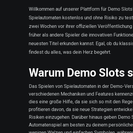
Willkommen auf unserer Plattform für Demo Slots! 
Spielautomaten kostenlos und ohne Risiko zu testen
zwei Wochen vor ihrer offiziellen Veröffentlichun
früher als andere Spieler die innovativen Funkt
neuesten Titel erkunden kannst. Egal, ob du klas
findest du alles, was dein Herz begehrt.
Warum Demo Slots s
Das Spielen von Spielautomaten in der Demo-Versio
verschiedenen Mechaniken und Features kennenzul
dies eine große Hilfe, da sie sich so mit den Reg
profitieren davon, da sie neue Strategien entwick
Risiken einzugehen. Darüber hinaus geben Demo Sl
Automatenspiel am besten zu deinem persönliche
wenigen Walzen und einfachen Symbolen, während 