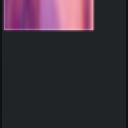
Sicher dir einen 100% Bonus bis 500€ und spiele 3 Chi
Try Our Featured Games