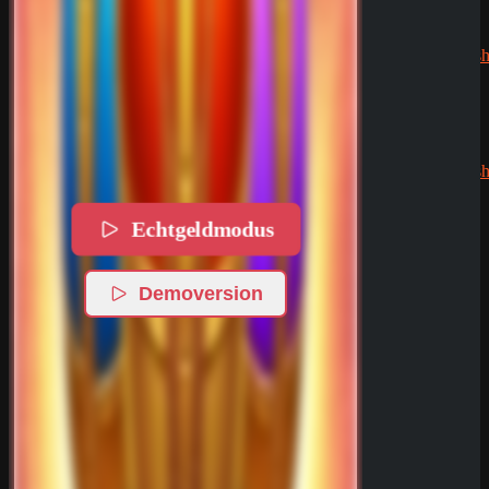
Silizi
zu
CryptoRush
200% bis
zu 2.500€
Robert99
zu
CryptoRush
200% bis
zu 2.500€
Echtgeldmodus
News
Demoversion
Casino Prestige
Zahlungsmethoden
Analyse
18. Mai 2026
SpinEmpire Casino
Review
8. Januar 2026
SpinBetter Casino
Review
22. Dezember