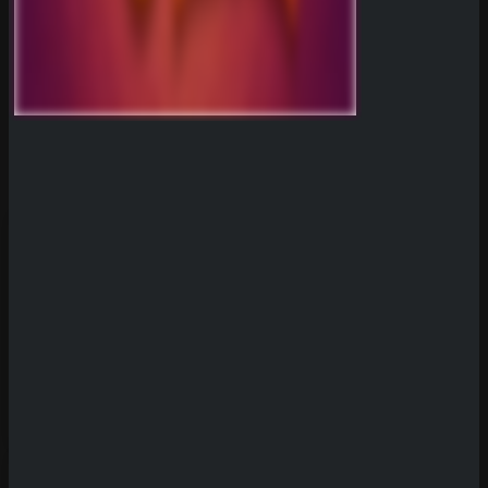
Sicher dir einen 100% Bonus bis 500€ und spiel
Try Our Featured Games