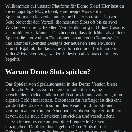
Willkommen auf unserer Plattform für Demo Slots! Hier hast du
die einzigartige Möglichkeit, eine riesige Auswahl an
Spielautomaten kostenlos und ohne Risiko zu testen. Unsere
Seite bietet dir den Vorteil, die neuesten Slots oft bis zu zwei
Wochen vor ihrer offiziellen Veröffentlichung in Online-Casinos
ausprobieren zu können. Das bedeutet, dass du früher als andere
Spieler die innovativen Funktionen, spannenden Bonusspiele
und atemberaubenden Designs der neuesten Titel erkunden
kannst. Egal, ob du klassische Automaten oder hochmoderne
Video-Slots bevorzugst – hier findest du alles, was dein Herz
begehrt.
Warum Demo Slots spielen?
Das Spielen von Spielautomaten in der Demo-Version bietet
zahlreiche Vorteile. Zum einen ermöglicht es dir, die
verschiedenen Mechaniken und Features kennenzulernen, ohne
eigenes Geld einzusetzen. Besonders für Anfänger ist dies eine
große Hilfe, da sie sich so mit den Regeln und Funktionen
vertraut machen können. Aber auch erfahrene Spieler profitieren
davon, da sie neue Strategien entwickeln und verschiedene
Einsatzhöhen testen können, ohne finanzielle Risiken
einzugehen. Darüber hinaus geben Demo Slots dir die
Gelegenheit, herauszufinden, welche Art von Automatenspiel am