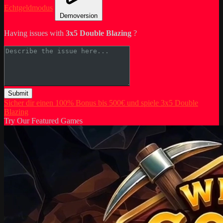
Echtgeldmodus
Demoversion
Having issues with
3x5 Double Blazing
?
Submit
Sicher dir einen 100% Bonus bis 500€ und spiele 3x5 Double
Blazing
Try Our Featured Games