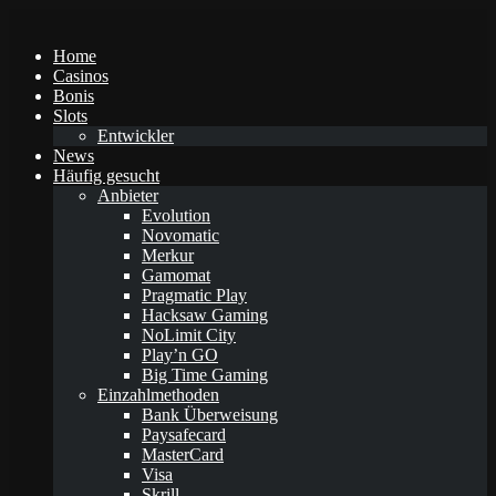
Home
Casinos
Bonis
Slots
Entwickler
News
Häufig gesucht
Anbieter
Evolution
Novomatic
Merkur
Gamomat
Pragmatic Play
Hacksaw Gaming
NoLimit City
Play’n GO
Big Time Gaming
Einzahlmethoden
Bank Überweisung
Paysafecard
MasterCard
Visa
Skrill