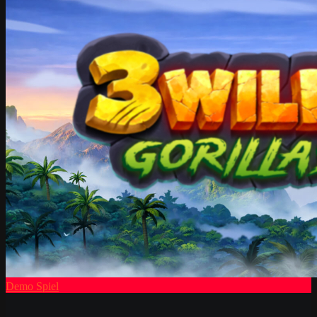
Demo Spiel