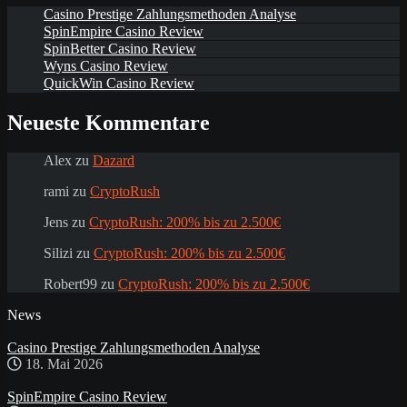
Casino Prestige Zahlungsmethoden Analyse
SpinEmpire Casino Review
SpinBetter Casino Review
Wyns Casino Review
QuickWin Casino Review
Neueste Kommentare
Alex
zu
Dazard
rami
zu
CryptoRush
Jens
zu
CryptoRush: 200% bis zu 2.500€
Silizi
zu
CryptoRush: 200% bis zu 2.500€
Robert99
zu
CryptoRush: 200% bis zu 2.500€
News
Casino Prestige Zahlungsmethoden Analyse
18. Mai 2026
SpinEmpire Casino Review