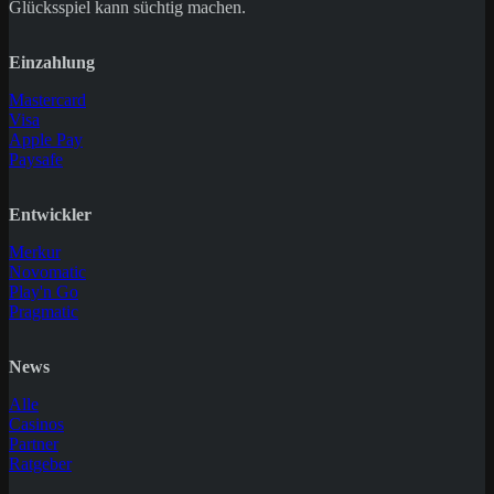
Glücksspiel kann süchtig machen.
Einzahlung
Mastercard
Visa
Apple Pay
Paysafe
Entwickler
Merkur
Novomatic
Play'n Go
Pragmatic
News
Alle
Casinos
Partner
Ratgeber