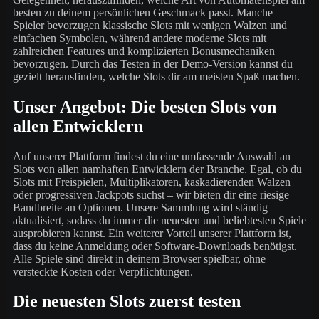
besten zu deinem persönlichen Geschmack passt. Manche
Spieler bevorzugen klassische Slots mit wenigen Walzen und
einfachen Symbolen, während andere moderne Slots mit
zahlreichen Features und komplizierten Bonusmechaniken
bevorzugen. Durch das Testen in der Demo-Version kannst du
gezielt herausfinden, welche Slots dir am meisten Spaß machen.
Unser Angebot: Die besten Slots von
allen Entwicklern
Auf unserer Plattform findest du eine umfassende Auswahl an
Slots von allen namhaften Entwicklern der Branche. Egal, ob du
Slots mit Freispielen, Multiplikatoren, kaskadierenden Walzen
oder progressiven Jackpots suchst – wir bieten dir eine riesige
Bandbreite an Optionen. Unsere Sammlung wird ständig
aktualisiert, sodass du immer die neuesten und beliebtesten Spiele
ausprobieren kannst. Ein weiterer Vorteil unserer Plattform ist,
dass du keine Anmeldung oder Software-Downloads benötigst.
Alle Spiele sind direkt in deinem Browser spielbar, ohne
versteckte Kosten oder Verpflichtungen.
Die neuesten Slots zuerst testen