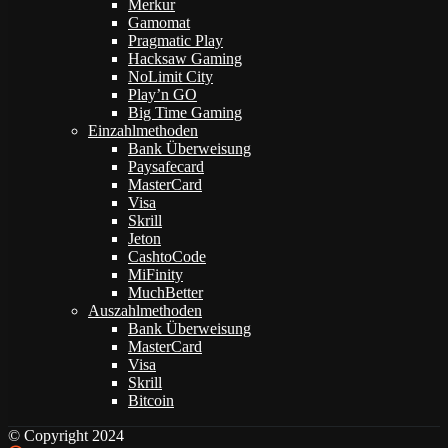
Merkur
Gamomat
Pragmatic Play
Hacksaw Gaming
NoLimit City
Play’n GO
Big Time Gaming
Einzahlmethoden
Bank Überweisung
Paysafecard
MasterCard
Visa
Skrill
Jeton
CashtoCode
MiFinity
MuchBetter
Auszahlmethoden
Bank Überweisung
MasterCard
Visa
Skrill
Bitcoin
© Copyright 2024