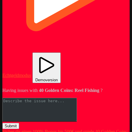
Echtgeldmodus
Demoversion
Having issues with
40 Golden Coins: Reel Fishing
?
Submit
Sicher dir einen 100% Bonus bis 500€ und spiele 40 Golden Coins: