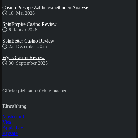
Casino Prestige Zahlungsmethoden Analyse
18. Mai 2026
SpinEmpire Casino Review
8. Januar 2026
SpinBetter Casino Review
22. Dezember 2025
Wyns Casino Review
30. September 2025
Glücksspiel kann süchtig machen.
Einzahlung
Mastercard
Visa
Apple Pay
Paysafe