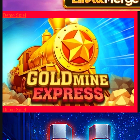
Demo Spiel
Demo Spiel