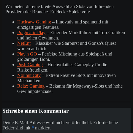
Wir bieten dir eine breite Auswahl an Slots von führenden
Providern der Branche. Entdecke Spiele von:
Hacksaw Gaming
– Innovativ und spannend mit
einzigartigen Features.
Pragmatic Play
– Einer der Marktführer mit Top-Grafiken
und hohen Gewinnen.
NetEnt
– Klassiker wie Starburst und Gonzo's Quest
warten auf dich.
Play'n GO
– Perfekte Mischung aus Spielspaß und
großartigen Boni.
Push Gaming
– Hochvolatiles Gameplay für die
Risikofreudigen.
Nolimit City
– Extrem kreative Slots mit innovativen
Mechaniken.
Relax Gaming
– Bekannt für Megaways-Slots und hohe
Gewinnpotenziale.
Schreibe einen Kommentar
Deine E-Mail-Adresse wird nicht veröffentlicht.
Erforderliche
Felder sind mit
*
markiert