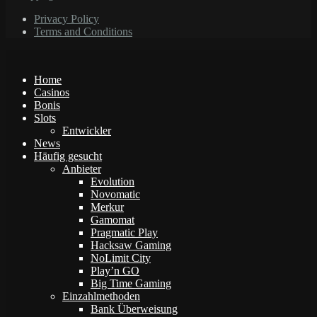
Privacy Policy
Terms and Conditions
Home
Casinos
Bonis
Slots
Entwickler
News
Häufig gesucht
Anbieter
Evolution
Novomatic
Merkur
Gamomat
Pragmatic Play
Hacksaw Gaming
NoLimit City
Play’n GO
Big Time Gaming
Einzahlmethoden
Bank Überweisung