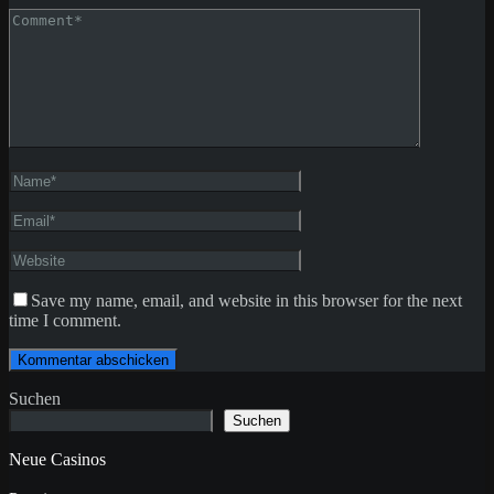
Save my name, email, and website in this browser for the next
time I comment.
Suchen
Suchen
Neue Casinos