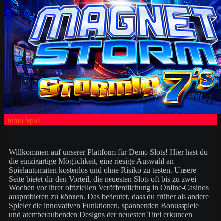
Demo Spiel
Willkommen auf unserer Plattform für Demo Slots! Hier hast du
die einzigartige Möglichkeit, eine riesige Auswahl an
Spielautomaten kostenlos und ohne Risiko zu testen. Unsere
Seite bietet dir den Vorteil, die neuesten Slots oft bis zu zwei
Wochen vor ihrer offiziellen Veröffentlichung in Online-Casinos
ausprobieren zu können. Das bedeutet, dass du früher als andere
Spieler die innovativen Funktionen, spannenden Bonusspiele
und atemberaubenden Designs der neuesten Titel erkunden