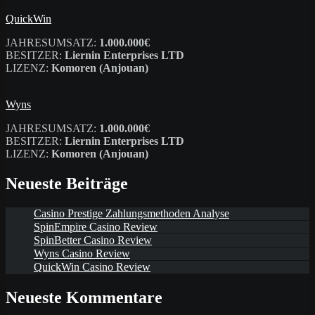
QuickWin
JAHRESUMSATZ:
1.000.000€
BESITZER:
Liernin Enterprises LTD
LIZENZ:
Komoren (Anjouan)
Wyns
JAHRESUMSATZ:
1.000.000€
BESITZER:
Liernin Enterprises LTD
LIZENZ:
Komoren (Anjouan)
Neueste Beiträge
Casino Prestige Zahlungsmethoden Analyse
SpinEmpire Casino Review
SpinBetter Casino Review
Wyns Casino Review
QuickWin Casino Review
Neueste Kommentare