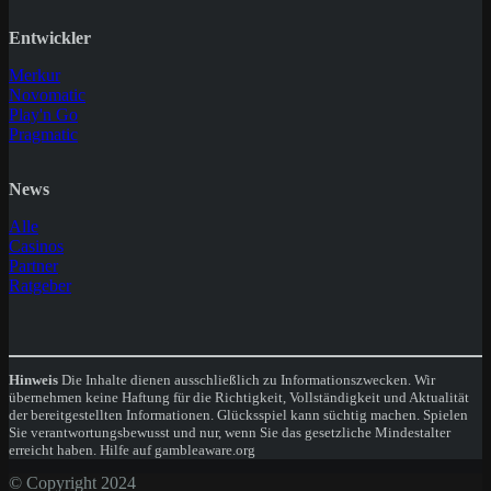
Entwickler
Merkur
Novomatic
Play'n Go
Pragmatic
News
Alle
Casinos
Partner
Ratgeber
Hinweis
Die Inhalte dienen ausschließlich zu Informationszwecken. Wir
übernehmen keine Haftung für die Richtigkeit, Vollständigkeit und Aktualität
der bereitgestellten Informationen. Glücksspiel kann süchtig machen. Spielen
Sie verantwortungsbewusst und nur, wenn Sie das gesetzliche Mindestalter
erreicht haben. Hilfe auf gambleaware.org
© Copyright 2024