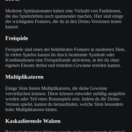
Moderne Spielautomaten haben eine Vielzahl von Funktionen,
die das Spielerlebnis noch spannender machen. Hier sind einige
der wichtigsten Features, die du in den Demo-Versionen testen
kannst:
Freispiele
Freispiele sind eines der beliebtesten Features in modernen Slots.
In vielen Spielen kannst du durch bestimmte Symbole oder
Kombinationen eine Freispielrunde aktivieren, in der du ohne
eigenen Einsatz drehst und trotzdem Gewinne erzielen kannst.
Multiplikatoren
Einige Slots bieten Multiplikatoren, die deine Gewinne
vervielfachen können. Diese können entweder zufällig ausgelöst
werden oder Teil eines Bonusspiels sein. Indem du die Demo-
Version spielst, kannst du herausfinden, welche Slots besonders
hohe Multiplikatoren bieten.
Kaskadierende Walzen