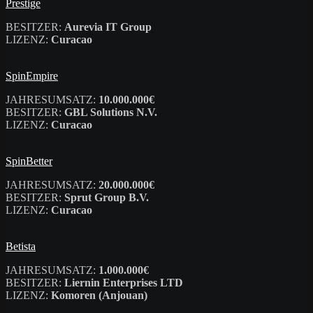
Prestige
BESITZER:
Aurevia IT Group
LIZENZ:
Curacao
SpinEmpire
JAHRESUMSATZ:
10.000.000€
BESITZER:
GBL Solutions N.V.
LIZENZ:
Curacao
SpinBetter
JAHRESUMSATZ:
20.000.000€
BESITZER:
Sprut Group B.V.
LIZENZ:
Curacao
Betista
JAHRESUMSATZ:
1.000.000€
BESITZER:
Liernin Enterprises LTD
LIZENZ:
Komoren (Anjouan)