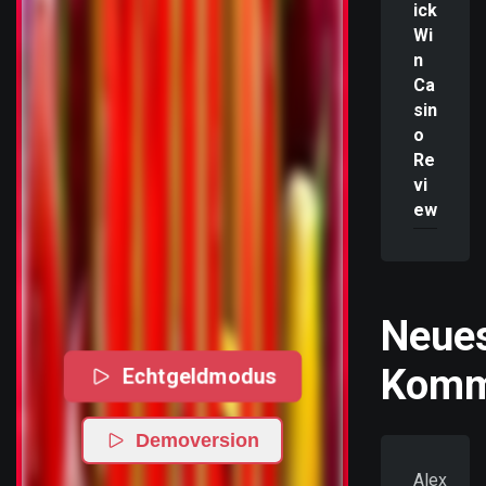
ick
Wi
n
Ca
sin
o
Re
vi
ew
Neue
Komm
Echtgeldmodus
Demoversion
Alex