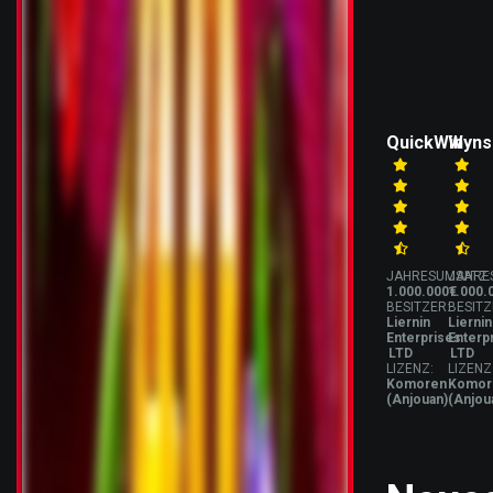
QuickWin
Wyns
JAHRESUMSATZ:
JAHRE
1.000.000€
1.000.
BESITZER:
BESITZ
Liernin
Liernin
Enterprises
Enterp
LTD
LTD
LIZENZ:
LIZENZ
Komoren
Komor
(Anjouan)
(Anjou