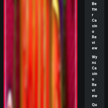
Be
tte
r
Ca
sin
o
Re
vi
ew
Wy
ns
Ca
sin
o
Re
vi
ew
Qu