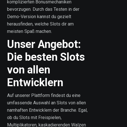
komplizierten Bonusmechaniken
bevorzugen. Durch das Testen in der
Demo-Version kannst du gezielt
herausfinden, welche Slots dir am
meisten Spaß machen.
Unser Angebot:
Die besten Slots
von allen
Entwicklern
Auf unserer Plattform findest du eine
umfassende Auswahl an Slots von allen
namhaften Entwicklern der Branche. Egal,
ob du Slots mit Freispielen,
Multiplikatoren, kaskadierenden Walzen