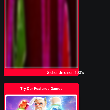
Sicher dir einen 100% Bonus bis 500€ und spiele 4
Try Our Featured Games