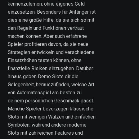
kennenzulernen, ohne eigenes Geld
einzusetzen. Besonders für Anfänger ist
dies eine große Hilfe, da sie sich so mit
den Regeln und Funktionen vertraut
machen können. Aber auch erfahrene
Spieler profitieren davon, da sie neue
Strategien entwickeln und verschiedene
Einsatzhöhen testen können, ohne
finanzielle Risiken einzugehen. Darüber
hinaus geben Demo Slots dir die
Gelegenheit, herauszufinden, welche Art
von Automatenspiel am besten zu
deinem persönlichen Geschmack passt.
Manche Spieler bevorzugen klassische
Slots mit wenigen Walzen und einfachen
Symbolen, während andere moderne
Slots mit zahlreichen Features und