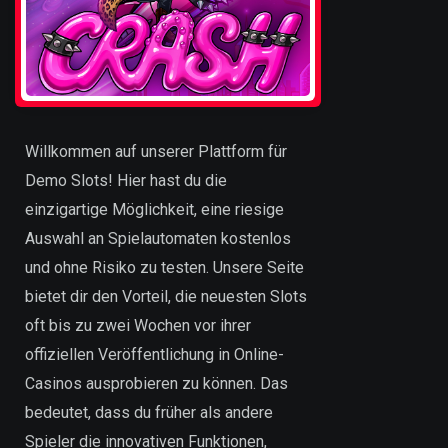
Willkommen auf unserer Plattform für
Demo Slots! Hier hast du die
einzigartige Möglichkeit, eine riesige
Auswahl an Spielautomaten kostenlos
und ohne Risiko zu testen. Unsere Seite
bietet dir den Vorteil, die neuesten Slots
oft bis zu zwei Wochen vor ihrer
offiziellen Veröffentlichung in Online-
Casinos ausprobieren zu können. Das
bedeutet, dass du früher als andere
Spieler die innovativen Funktionen,