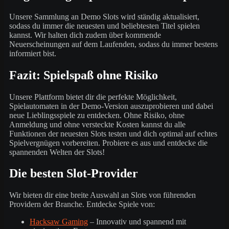
Unsere Sammlung an Demo Slots wird ständig aktualisiert,
sodass du immer die neuesten und beliebtesten Titel spielen
kannst. Wir halten dich zudem über kommende
Neuerscheinungen auf dem Laufenden, sodass du immer bestens
informiert bist.
Fazit: Spielspaß ohne Risiko
Unsere Plattform bietet dir die perfekte Möglichkeit,
Spielautomaten in der Demo-Version auszuprobieren und dabei
neue Lieblingsspiele zu entdecken. Ohne Risiko, ohne
Anmeldung und ohne versteckte Kosten kannst du alle
Funktionen der neuesten Slots testen und dich optimal auf echtes
Spielvergnügen vorbereiten. Probiere es aus und entdecke die
spannenden Welten der Slots!
Die besten Slot-Provider
Wir bieten dir eine breite Auswahl an Slots von führenden
Providern der Branche. Entdecke Spiele von:
Hacksaw Gaming
– Innovativ und spannend mit