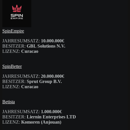
SpinEmpire
JAHRESUMSATZ:
10.000.000€
BESITZER:
GBL Solutions N.V.
LIZENZ:
Curacao
SpinBetter
JAHRESUMSATZ:
20.000.000€
BESITZER:
Sprut Group B.V.
LIZENZ:
Curacao
Betista
JAHRESUMSATZ:
1.000.000€
BESITZER:
Liernin Enterprises LTD
LIZENZ:
Komoren (Anjouan)