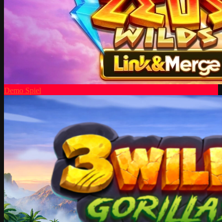
Demo Spiel