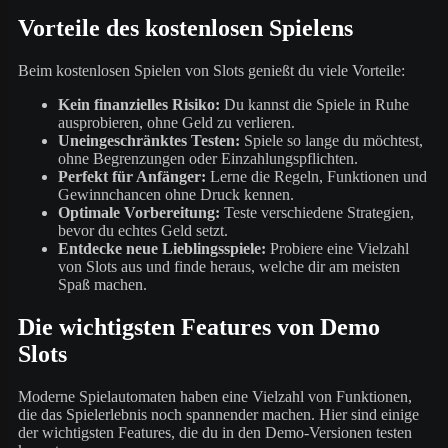
Vorteile des kostenlosen Spielens
Beim kostenlosen Spielen von Slots genießt du viele Vorteile:
Kein finanzielles Risiko:
Du kannst die Spiele in Ruhe
ausprobieren, ohne Geld zu verlieren.
Uneingeschränktes Testen:
Spiele so lange du möchtest,
ohne Begrenzungen oder Einzahlungspflichten.
Perfekt für Anfänger:
Lerne die Regeln, Funktionen und
Gewinnchancen ohne Druck kennen.
Optimale Vorbereitung:
Teste verschiedene Strategien,
bevor du echtes Geld setzt.
Entdecke neue Lieblingsspiele:
Probiere eine Vielzahl
von Slots aus und finde heraus, welche dir am meisten
Spaß machen.
Die wichtigsten Features von Demo
Slots
Moderne Spielautomaten haben eine Vielzahl von Funktionen,
die das Spielerlebnis noch spannender machen. Hier sind einige
der wichtigsten Features, die du in den Demo-Versionen testen