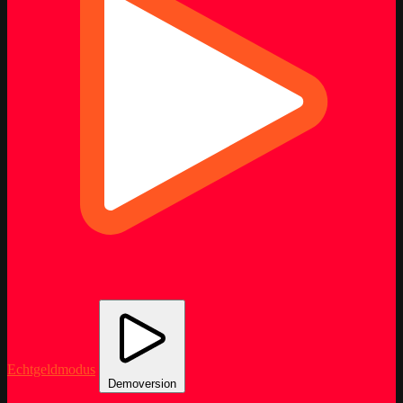
Echtgeldmodus
Demoversion