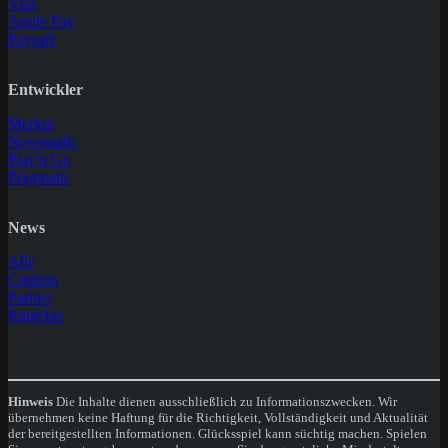
Visa
Apple Pay
Paysafe
Entwickler
Merkur
Novomatic
Play'n Go
Pragmatic
News
Alle
Casinos
Partner
Ratgeber
Hinweis
Die Inhalte dienen ausschließlich zu Informationszwecken. Wir
übernehmen keine Haftung für die Richtigkeit, Vollständigkeit und Aktualität
der bereitgestellten Informationen. Glücksspiel kann süchtig machen. Spielen