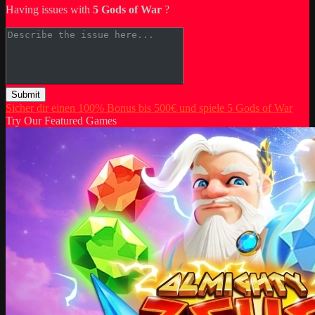
Having issues with
5 Gods of War
?
Submit
Sicher dir einen 100% Bonus bis 500€ und spiele 5 Gods of War
Try Our Featured Games