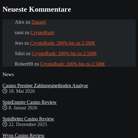
Neueste Kommentare
Alex
zu
Dazard
rami
zu
CryptoRush
Jens
zu
CryptoRush: 200% bis zu 2.500€
Silizi
zu
CryptoRush: 200% bis zu 2.500€
Robert99
zu
CryptoRush: 200% bis zu 2.500€
News
Casino Prestige Zahlungsmethoden Analyse
18. Mai 2026
SpinEmpire Casino Review
8. Januar 2026
SpinBetter Casino Review
22. Dezember 2025
Wyns Casino Review