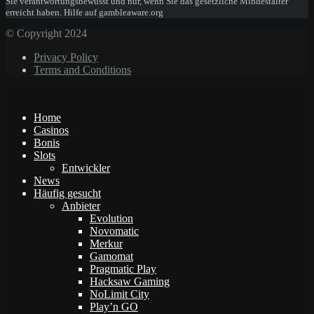
Sie verantwortungsbewusst und nur, wenn Sie das gesetzliche Mindestalter
erreicht haben. Hilfe auf gambleaware.org
© Copyright 2024
Privacy Policy
Terms and Conditions
Home
Casinos
Bonis
Slots
Entwickler
News
Häufig gesucht
Anbieter
Evolution
Novomatic
Merkur
Gamomat
Pragmatic Play
Hacksaw Gaming
NoLimit City
Play’n GO