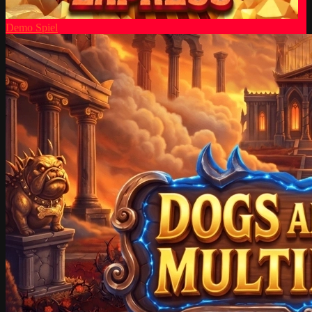
Demo Spiel