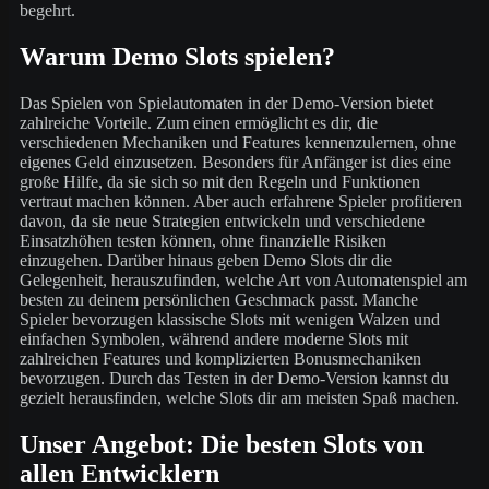
begehrt.
Warum Demo Slots spielen?
Das Spielen von Spielautomaten in der Demo-Version bietet
zahlreiche Vorteile. Zum einen ermöglicht es dir, die
verschiedenen Mechaniken und Features kennenzulernen, ohne
eigenes Geld einzusetzen. Besonders für Anfänger ist dies eine
große Hilfe, da sie sich so mit den Regeln und Funktionen
vertraut machen können. Aber auch erfahrene Spieler profitieren
davon, da sie neue Strategien entwickeln und verschiedene
Einsatzhöhen testen können, ohne finanzielle Risiken
einzugehen. Darüber hinaus geben Demo Slots dir die
Gelegenheit, herauszufinden, welche Art von Automatenspiel am
besten zu deinem persönlichen Geschmack passt. Manche
Spieler bevorzugen klassische Slots mit wenigen Walzen und
einfachen Symbolen, während andere moderne Slots mit
zahlreichen Features und komplizierten Bonusmechaniken
bevorzugen. Durch das Testen in der Demo-Version kannst du
gezielt herausfinden, welche Slots dir am meisten Spaß machen.
Unser Angebot: Die besten Slots von
allen Entwicklern