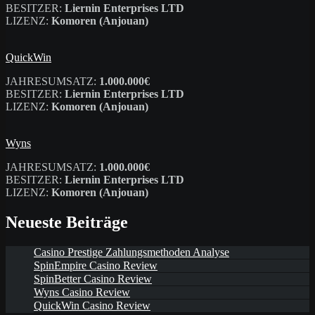
BESITZER:
Liernin Enterprises LTD
LIZENZ:
Komoren (Anjouan)
QuickWin
JAHRESUMSATZ:
1.000.000€
BESITZER:
Liernin Enterprises LTD
LIZENZ:
Komoren (Anjouan)
Wyns
JAHRESUMSATZ:
1.000.000€
BESITZER:
Liernin Enterprises LTD
LIZENZ:
Komoren (Anjouan)
Neueste Beiträge
Casino Prestige Zahlungsmethoden Analyse
SpinEmpire Casino Review
SpinBetter Casino Review
Wyns Casino Review
QuickWin Casino Review