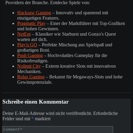
Providern der Branche. Entdecke Spiele von:
Hacksaw Gaming
– Innovativ und spannend mit
einzigartigen Features.
Pragmatic Play
– Einer der Marktführer mit Top-Grafiken
und hohen Gewinnen.
NetEnt
– Klassiker wie Starburst und Gonzo's Quest
warten auf dich.
Play'n GO
– Perfekte Mischung aus Spielspaß und
großartigen Boni.
Push Gaming
– Hochvolatiles Gameplay für die
Risikofreudigen.
Nolimit City
– Extrem kreative Slots mit innovativen
Mechaniken.
Relax Gaming
– Bekannt für Megaways-Slots und hohe
Gewinnpotenziale.
Schreibe einen Kommentar
Deine E-Mail-Adresse wird nicht veröffentlicht.
Erforderliche
Felder sind mit
*
markiert