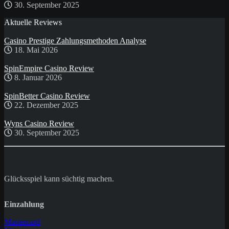
30. September 2025
Aktuelle Reviews
Casino Prestige Zahlungsmethoden Analyse
18. Mai 2026
SpinEmpire Casino Review
8. Januar 2026
SpinBetter Casino Review
22. Dezember 2025
Wyns Casino Review
30. September 2025
Glücksspiel kann süchtig machen.
Einzahlung
Mastercard