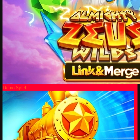
Demo Spiel