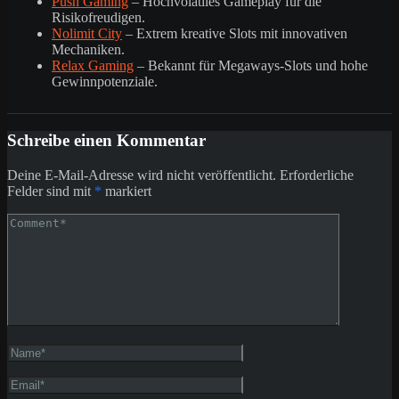
Push Gaming
– Hochvolatiles Gameplay für die
Risikofreudigen.
Nolimit City
– Extrem kreative Slots mit innovativen
Mechaniken.
Relax Gaming
– Bekannt für Megaways-Slots und hohe
Gewinnpotenziale.
Schreibe einen Kommentar
Deine E-Mail-Adresse wird nicht veröffentlicht.
Erforderliche
Felder sind mit
*
markiert