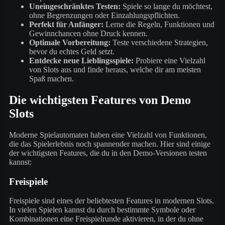
Uneingeschränktes Testen:
Spiele so lange du möchtest,
ohne Begrenzungen oder Einzahlungspflichten.
Perfekt für Anfänger:
Lerne die Regeln, Funktionen und
Gewinnchancen ohne Druck kennen.
Optimale Vorbereitung:
Teste verschiedene Strategien,
bevor du echtes Geld setzt.
Entdecke neue Lieblingsspiele:
Probiere eine Vielzahl
von Slots aus und finde heraus, welche dir am meisten
Spaß machen.
Die wichtigsten Features von Demo
Slots
Moderne Spielautomaten haben eine Vielzahl von Funktionen,
die das Spielerlebnis noch spannender machen. Hier sind einige
der wichtigsten Features, die du in den Demo-Versionen testen
kannst:
Freispiele
Freispiele sind eines der beliebtesten Features in modernen Slots.
In vielen Spielen kannst du durch bestimmte Symbole oder
Kombinationen eine Freispielrunde aktivieren, in der du ohne