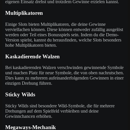
eigenen Einsatz drehst und trotzdem Gewinne erzielen kannst.
Multiplikatoren
Einige Slots bieten Multiplikatoren, die deine Gewinne
vervielfachen können. Diese können entweder zufällig ausgelöst
werden oder Teil eines Bonusspiels sein. Indem du die Demo-
Version spielst, kannst du herausfinden, welche Slots besonders
hohe Multiplikatoren bieten.
Kaskadierende Walzen
Bei kaskadierenden Walzen verschwinden gewinnende Symbole
und machen Platz für neue Symbole, die von oben nachrutschen.
Dies kann zu mehreren aufeinanderfolgenden Gewinnen in einer
einzigen Drehung führen.
Sticky Wilds
Sticky Wilds sind besondere Wild-Symbole, die für mehrere
Drehungen auf dem Spielfeld verbleiben und deine
Gewinnchancen erhöhen.
Megaways-Mechanik