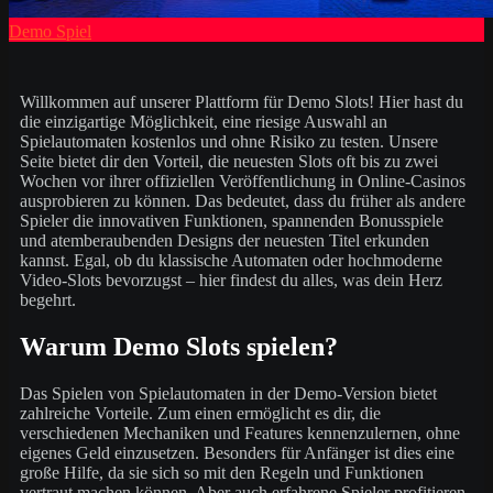
Demo Spiel
Willkommen auf unserer Plattform für Demo Slots! Hier hast du
die einzigartige Möglichkeit, eine riesige Auswahl an
Spielautomaten kostenlos und ohne Risiko zu testen. Unsere
Seite bietet dir den Vorteil, die neuesten Slots oft bis zu zwei
Wochen vor ihrer offiziellen Veröffentlichung in Online-Casinos
ausprobieren zu können. Das bedeutet, dass du früher als andere
Spieler die innovativen Funktionen, spannenden Bonusspiele
und atemberaubenden Designs der neuesten Titel erkunden
kannst. Egal, ob du klassische Automaten oder hochmoderne
Video-Slots bevorzugst – hier findest du alles, was dein Herz
begehrt.
Warum Demo Slots spielen?
Das Spielen von Spielautomaten in der Demo-Version bietet
zahlreiche Vorteile. Zum einen ermöglicht es dir, die
verschiedenen Mechaniken und Features kennenzulernen, ohne
eigenes Geld einzusetzen. Besonders für Anfänger ist dies eine
große Hilfe, da sie sich so mit den Regeln und Funktionen
vertraut machen können. Aber auch erfahrene Spieler profitieren