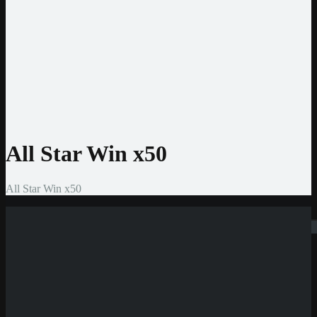
Jeton
CashtoCode
MiFinity
MuchBetter
Auszahlmethoden
Bank Überweisung
MasterCard
Visa
Skrill
Bitcoin
All Star Win x50
All Star Win x50
Suchen
Neue Casinos