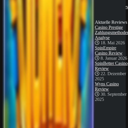
2025
Wyns Casino Revie
30. September
2025
Aktuelle Reviews
Casino Prestige
Zahlungsmethode
Analyse
18. Mai 2026
SpinEmpire
Casino Review
8. Januar 2026
SpinBetter Casino
Review
22. Dezember
2025
Wyns Casino
Review
30. September
2025