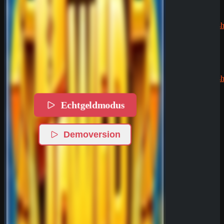
Silizi
zu
CryptoRush
200% bis
zu 2.500€
Robert99
zu
CryptoRush
200% bis
zu 2.500€
Echtgeldmodus
News
Demoversion
Casino Prestige
Zahlungsmethoden
Analyse
18. Mai 2026
SpinEmpire Casino
Review
8. Januar 2026
SpinBetter Casino
Review
22. Dezember