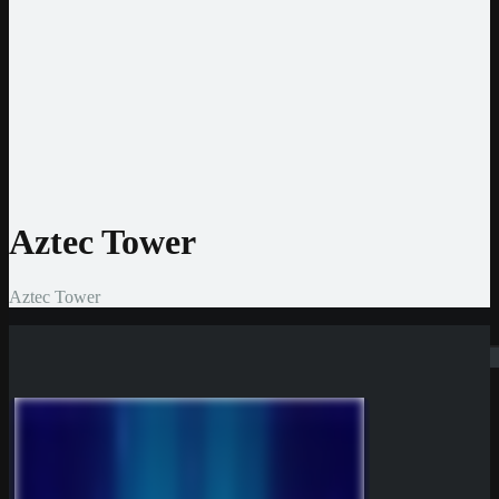
Jeton
CashtoCode
MiFinity
MuchBetter
Auszahlmethoden
Bank Überweisung
MasterCard
Visa
Skrill
Bitcoin
Aztec Tower
Aztec Tower
Suchen
Rate Game
(
0
Votes)
Neue Casinos