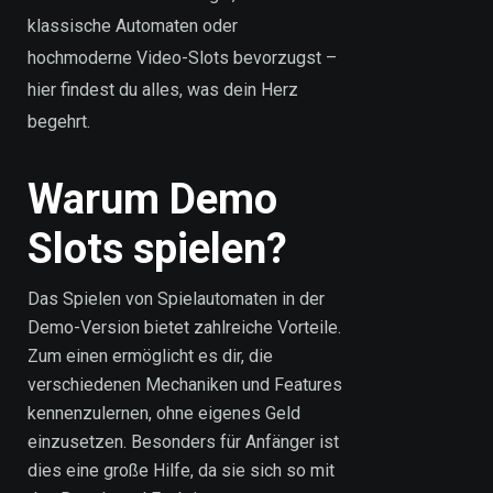
klassische Automaten oder
hochmoderne Video-Slots bevorzugst –
hier findest du alles, was dein Herz
begehrt.
Warum Demo
Slots spielen?
Das Spielen von Spielautomaten in der
Demo-Version bietet zahlreiche Vorteile.
Zum einen ermöglicht es dir, die
verschiedenen Mechaniken und Features
kennenzulernen, ohne eigenes Geld
einzusetzen. Besonders für Anfänger ist
dies eine große Hilfe, da sie sich so mit