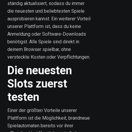
ständig aktualisiert, sodass du immer
die neuesten und beliebtesten Spiele
ausprobieren kannst. Ein weiterer Vorteil
unserer Plattform ist, dass du keine
Anmeldung oder Software-Downloads
benötigst. Alle Spiele sind direkt in
deinem Browser spielbar, ohne
versteckte Kosten oder Verpflichtungen.
Die neuesten
Slots zuerst
testen
Einer der größten Vorteile unserer
Plattform ist die Möglichkeit, brandneue
Spielautomaten bereits vor ihrer