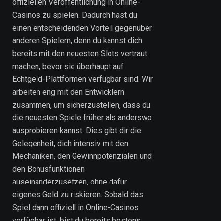
offiziellen Veröffentlichung in Online-
Casinos zu spielen. Dadurch hast du
einen entscheidenden Vorteil gegenüber
anderen Spielern, denn du kannst dich
bereits mit den neuesten Slots vertraut
machen, bevor sie überhaupt auf
Echtgeld-Plattformen verfügbar sind. Wir
arbeiten eng mit den Entwicklern
zusammen, um sicherzustellen, dass du
die neuesten Spiele früher als anderswo
ausprobieren kannst. Dies gibt dir die
Gelegenheit, dich intensiv mit den
Mechaniken, den Gewinnpotenzialen und
den Bonusfunktionen
auseinanderzusetzen, ohne dafür
eigenes Geld zu riskieren. Sobald das
Spiel dann offiziell in Online-Casinos
verfügbar ist, bist du bereits bestens