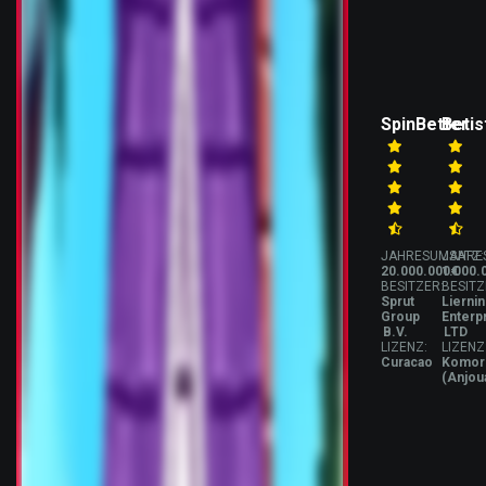
SpinBetter
Betis
JAHRESUMSATZ:
JAHRE
20.000.000€
1.000.
BESITZER:
BESITZ
Sprut
Liernin
Group
Enterp
B.V.
LTD
LIZENZ:
LIZENZ
Curacao
Komor
(Anjou