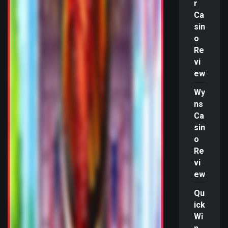
r
Ca
sin
o
Re
vi
ew
Wy
ns
Ca
sin
o
Re
vi
ew
Qu
ick
Wi