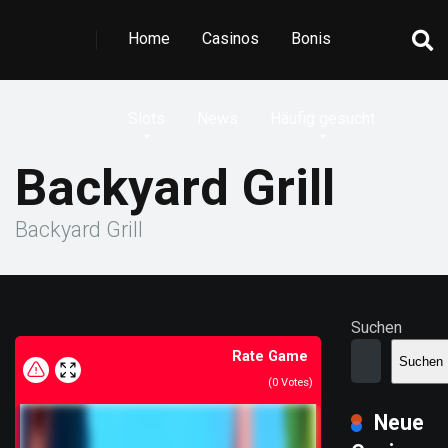
Home
Casinos
Bonis
Slots
News
Häufig gesucht
Backyard Grill
Backyard Grill
Suchen
Rate Game
Suchen
(
0
Votes)
Neue