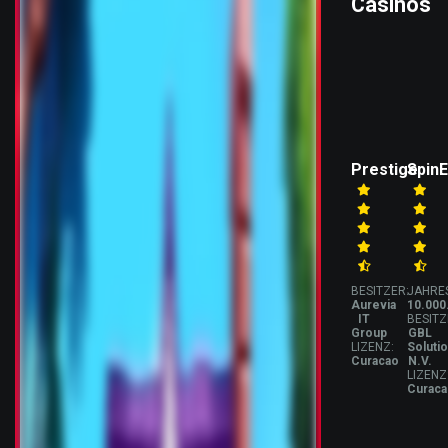
Casinos
Prestige
Spin
BESITZER:
JAHRE
Aurevia
10.000
IT
BESITZ
Group
GBL
LIZENZ:
Soluti
Curacao
N.V.
LIZENZ
Curac