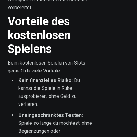
vorbereitet.
Vorteile des
kostenlosen
Spielens
Beim kostenlosen Spielen von Slots
genießt du viele Vorteile:
Kein finanzielles Risiko:
Du
kannst die Spiele in Ruhe
ausprobieren, ohne Geld zu
verlieren.
Uneingeschränktes Testen:
Spiele so lange du möchtest, ohne
Begrenzungen oder