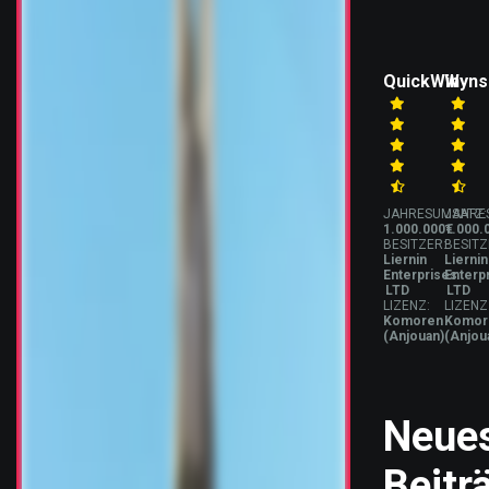
QuickWin
Wyns
JAHRESUMSATZ:
JAHRE
1.000.000€
1.000.
BESITZER:
BESITZ
Liernin
Liernin
Enterprises
Enterp
LTD
LTD
LIZENZ:
LIZENZ
Komoren
Komor
(Anjouan)
(Anjou
Neue
Beitr