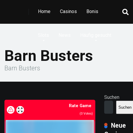
Home
Casinos
Bonis
Slots
News
Häufig gesucht
Barn Busters
Barn Busters
Suchen
Rate Game
Suchen
(
0
Votes)
Neue