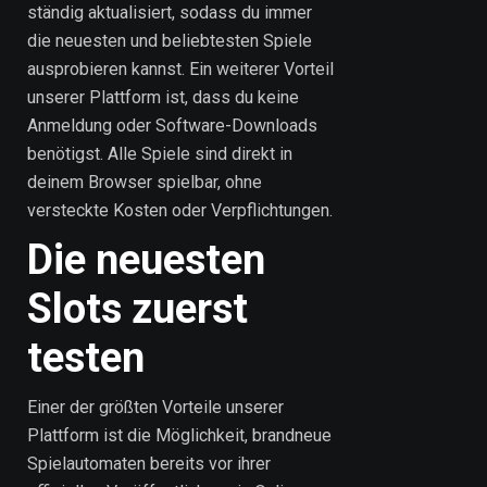
ständig aktualisiert, sodass du immer
die neuesten und beliebtesten Spiele
ausprobieren kannst. Ein weiterer Vorteil
unserer Plattform ist, dass du keine
Anmeldung oder Software-Downloads
benötigst. Alle Spiele sind direkt in
deinem Browser spielbar, ohne
versteckte Kosten oder Verpflichtungen.
Die neuesten
Slots zuerst
testen
Einer der größten Vorteile unserer
Plattform ist die Möglichkeit, brandneue
Spielautomaten bereits vor ihrer