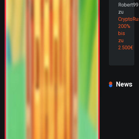
Robert99
zu
CryptoRu
200%
bis
zu
2.500€
News