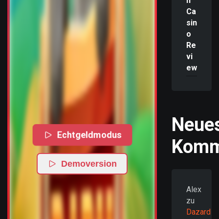
n
Ca
sin
o
Re
vi
ew
Neue
Echtgeldmodus
Komm
Demoversion
Alex
zu
Dazard