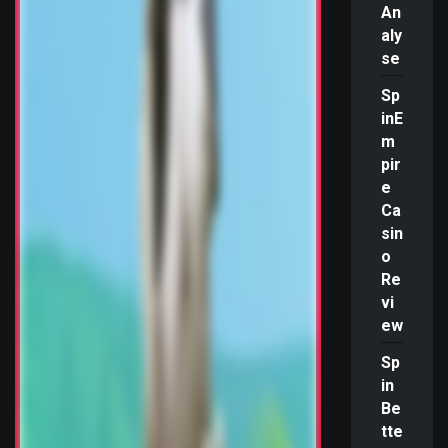
An
aly
se
Sp
inE
m
pir
e
Ca
sin
o
Re
vi
ew
Sp
in
Be
tte