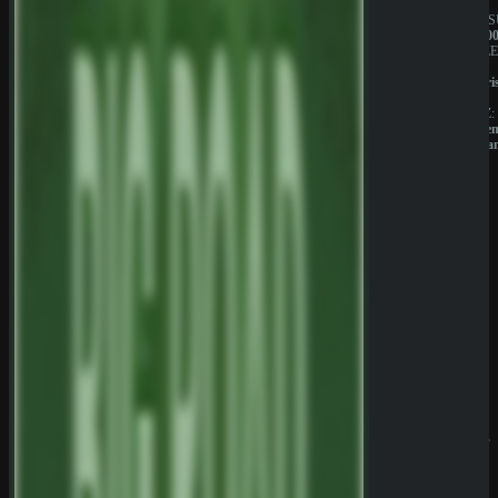
JAHRESUMSATZ:
JAHRES
1.000.000€
1.000.00
BESITZER:
BESITZE
Liernin
Liernin
Enterprises
Enterpri
LTD
LTD
LIZENZ:
LIZENZ:
Komoren
Komore
(Anjouan)
(Anjoua
Neueste
Beiträge
Casino
Prestige
Zahlungs
methoden
Analyse
SpinEmpir
e Casino
Review