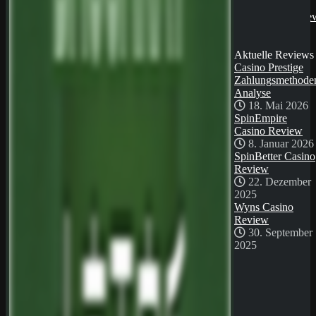
2025
Wyns Casino Revie
30. September
2025
Aktuelle Reviews
Casino Prestige
Zahlungsmethode
Analyse
18. Mai 2026
SpinEmpire
Casino Review
8. Januar 2026
SpinBetter Casino
Review
22. Dezember
2025
Wyns Casino
Review
30. September
2025