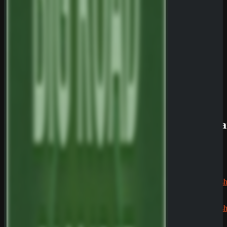
SpinBetter
Casino
Review
Wyns
Casino
Review
QuickWin
Casino
Review
Neueste
Kommenta
Alex
zu
Dazard
rami
zu
CryptoRus
Jens
zu
CryptoRush
200% bis
zu 2.500€