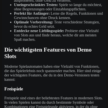
ausprobieren, ohne Geld zu verlieren.
Uneingeschränktes Testen:
Spiele so lange du möchtest,
ohne Begrenzungen oder Einzahlungspflichten.
Perfekt für Anfänger:
Lerne die Regeln, Funktionen und
Gewinnchancen ohne Druck kennen.
Optimale Vorbereitung:
Teste verschiedene Strategien,
bevor du echtes Geld setzt.
Entdecke neue Lieblingsspiele:
Probiere eine Vielzahl
von Slots aus und finde heraus, welche dir am meisten
Spaß machen.
Die wichtigsten Features von Demo
Slots
Moderne Spielautomaten haben eine Vielzahl von Funktionen,
die das Spielerlebnis noch spannender machen. Hier sind einige
der wichtigsten Features, die du in den Demo-Versionen testen
kannst:
Freispiele
Freispiele sind eines der beliebtesten Features in modernen Slots.
In vielen Spielen kannst du durch bestimmte Symbole oder
Kombinationen eine Freispielrunde aktivieren, in der du ohne