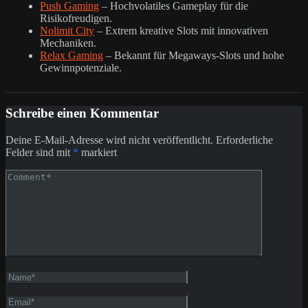
Push Gaming
– Hochvolatiles Gameplay für die
Risikofreudigen.
Nolimit City
– Extrem kreative Slots mit innovativen
Mechaniken.
Relax Gaming
– Bekannt für Megaways-Slots und hohe
Gewinnpotenziale.
Schreibe einen Kommentar
Deine E-Mail-Adresse wird nicht veröffentlicht.
Erforderliche
Felder sind mit
*
markiert