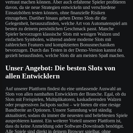
vertraut machen können. Aber auch erfahrene Spieler profitieren
davon, da sie neue Strategien entwickeln und verschiedene
Einsatzhöhen testen können, ohne finanzielle Risiken
einzugehen. Darüber hinaus geben Demo Slots dir die
Gelegenheit, herauszufinden, welche Art von Automatenspiel am
besten zu deinem persönlichen Geschmack passt. Manche
Spieler bevorzugen klassische Slots mit wenigen Walzen und
einfachen Symbolen, während andere moderne Slots mit
zahlreichen Features und komplizierten Bonusmechaniken
bevorzugen. Durch das Testen in der Demo-Version kannst du
gezielt herausfinden, welche Slots dir am meisten Spaß machen.
Unser Angebot: Die besten Slots von
allen Entwicklern
Auf unserer Plattform findest du eine umfassende Auswahl an
Slots von allen namhaften Entwicklern der Branche. Egal, ob du
Slots mit Freispielen, Multiplikatoren, kaskadierenden Walzen
oder progressiven Jackpots suchst – wir bieten dir eine riesige
Bandbreite an Optionen. Unsere Sammlung wird ständig
aktualisiert, sodass du immer die neuesten und beliebtesten Spiele
ausprobieren kannst. Ein weiterer Vorteil unserer Plattform ist,
dass du keine Anmeldung oder Software-Downloads benötigst.
Alle Spiele sind direkt in deinem Browser spielbar, ohne