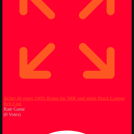
Sicher dir einen 100% Bonus bis 500€ und spiele Black Lounge
Bell Link
Rate Game
(
0
Votes)