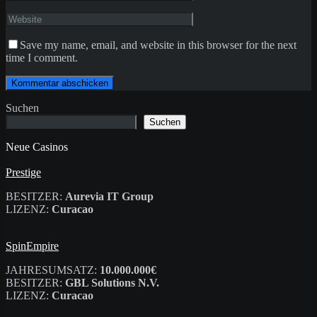
Save my name, email, and website in this browser for the next
time I comment.
Suchen
Suchen
Neue Casinos
Prestige
BESITZER:
Aurevia IT Group
LIZENZ:
Curacao
SpinEmpire
JAHRESUMSATZ:
10.000.000€
BESITZER:
GBL Solutions N.V.
LIZENZ:
Curacao