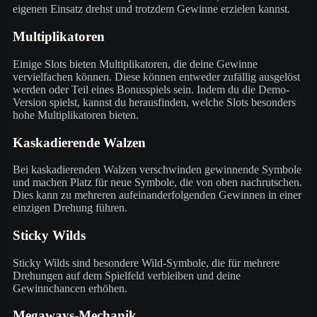
eigenen Einsatz drehst und trotzdem Gewinne erzielen kannst.
Multiplikatoren
Einige Slots bieten Multiplikatoren, die deine Gewinne
vervielfachen können. Diese können entweder zufällig ausgelöst
werden oder Teil eines Bonusspiels sein. Indem du die Demo-
Version spielst, kannst du herausfinden, welche Slots besonders
hohe Multiplikatoren bieten.
Kaskadierende Walzen
Bei kaskadierenden Walzen verschwinden gewinnende Symbole
und machen Platz für neue Symbole, die von oben nachrutschen.
Dies kann zu mehreren aufeinanderfolgenden Gewinnen in einer
einzigen Drehung führen.
Sticky Wilds
Sticky Wilds sind besondere Wild-Symbole, die für mehrere
Drehungen auf dem Spielfeld verbleiben und deine
Gewinnchancen erhöhen.
Megaways-Mechanik