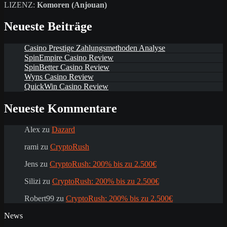
LIZENZ:
Komoren (Anjouan)
Neueste Beiträge
Casino Prestige Zahlungsmethoden Analyse
SpinEmpire Casino Review
SpinBetter Casino Review
Wyns Casino Review
QuickWin Casino Review
Neueste Kommentare
Alex
zu
Dazard
rami
zu
CryptoRush
Jens
zu
CryptoRush: 200% bis zu 2.500€
Silizi
zu
CryptoRush: 200% bis zu 2.500€
Robert99
zu
CryptoRush: 200% bis zu 2.500€
News