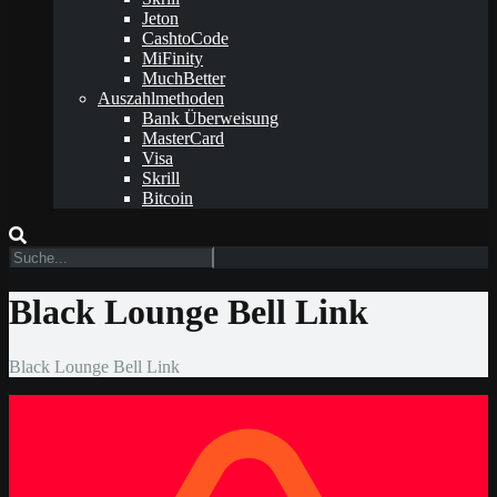
Jeton
CashtoCode
MiFinity
MuchBetter
Auszahlmethoden
Bank Überweisung
MasterCard
Visa
Skrill
Bitcoin
Black Lounge Bell Link
Black Lounge Bell Link