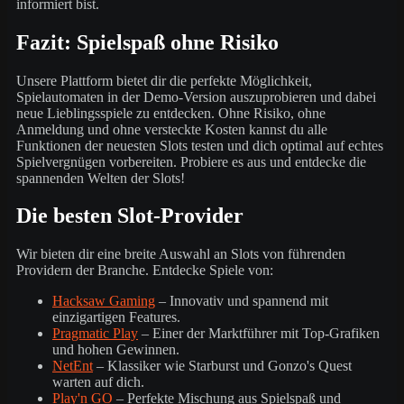
informiert bist.
Fazit: Spielspaß ohne Risiko
Unsere Plattform bietet dir die perfekte Möglichkeit,
Spielautomaten in der Demo-Version auszuprobieren und dabei
neue Lieblingsspiele zu entdecken. Ohne Risiko, ohne
Anmeldung und ohne versteckte Kosten kannst du alle
Funktionen der neuesten Slots testen und dich optimal auf echtes
Spielvergnügen vorbereiten. Probiere es aus und entdecke die
spannenden Welten der Slots!
Die besten Slot-Provider
Wir bieten dir eine breite Auswahl an Slots von führenden
Providern der Branche. Entdecke Spiele von:
Hacksaw Gaming
– Innovativ und spannend mit
einzigartigen Features.
Pragmatic Play
– Einer der Marktführer mit Top-Grafiken
und hohen Gewinnen.
NetEnt
– Klassiker wie Starburst und Gonzo's Quest
warten auf dich.
Play'n GO
– Perfekte Mischung aus Spielspaß und