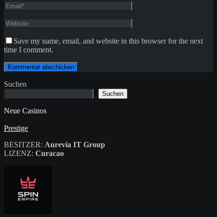
Save my name, email, and website in this browser for the next
time I comment.
Suchen
Suchen
Neue Casinos
Prestige
BESITZER:
Aurevia IT Group
LIZENZ:
Curacao