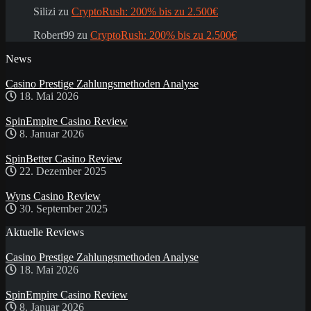
Silizi
zu
CryptoRush: 200% bis zu 2.500€
Robert99
zu
CryptoRush: 200% bis zu 2.500€
News
Casino Prestige Zahlungsmethoden Analyse
18. Mai 2026
SpinEmpire Casino Review
8. Januar 2026
SpinBetter Casino Review
22. Dezember 2025
Wyns Casino Review
30. September 2025
Aktuelle Reviews
Casino Prestige Zahlungsmethoden Analyse
18. Mai 2026
SpinEmpire Casino Review
8. Januar 2026