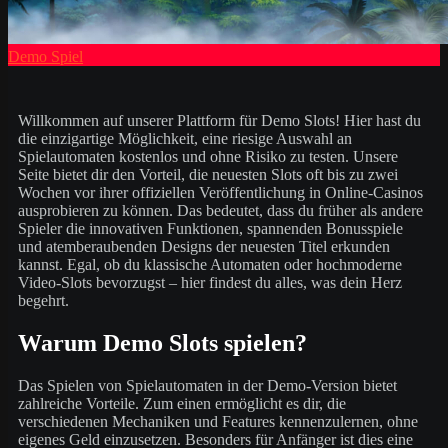
Demo Spiel
Willkommen auf unserer Plattform für Demo Slots! Hier hast du
die einzigartige Möglichkeit, eine riesige Auswahl an
Spielautomaten kostenlos und ohne Risiko zu testen. Unsere
Seite bietet dir den Vorteil, die neuesten Slots oft bis zu zwei
Wochen vor ihrer offiziellen Veröffentlichung in Online-Casinos
ausprobieren zu können. Das bedeutet, dass du früher als andere
Spieler die innovativen Funktionen, spannenden Bonusspiele
und atemberaubenden Designs der neuesten Titel erkunden
kannst. Egal, ob du klassische Automaten oder hochmoderne
Video-Slots bevorzugst – hier findest du alles, was dein Herz
begehrt.
Warum Demo Slots spielen?
Das Spielen von Spielautomaten in der Demo-Version bietet
zahlreiche Vorteile. Zum einen ermöglicht es dir, die
verschiedenen Mechaniken und Features kennenzulernen, ohne
eigenes Geld einzusetzen. Besonders für Anfänger ist dies eine