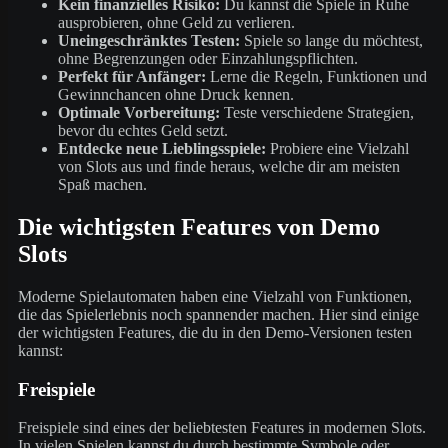
Kein finanzielles Risiko:
Du kannst die Spiele in Ruhe
ausprobieren, ohne Geld zu verlieren.
Uneingeschränktes Testen:
Spiele so lange du möchtest,
ohne Begrenzungen oder Einzahlungspflichten.
Perfekt für Anfänger:
Lerne die Regeln, Funktionen und
Gewinnchancen ohne Druck kennen.
Optimale Vorbereitung:
Teste verschiedene Strategien,
bevor du echtes Geld setzt.
Entdecke neue Lieblingsspiele:
Probiere eine Vielzahl
von Slots aus und finde heraus, welche dir am meisten
Spaß machen.
Die wichtigsten Features von Demo
Slots
Moderne Spielautomaten haben eine Vielzahl von Funktionen,
die das Spielerlebnis noch spannender machen. Hier sind einige
der wichtigsten Features, die du in den Demo-Versionen testen
kannst:
Freispiele
Freispiele sind eines der beliebtesten Features in modernen Slots.
In vielen Spielen kannst du durch bestimmte Symbole oder