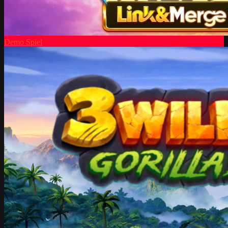
Demo Spiel