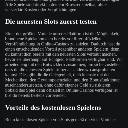
Alle Spiele sind direkt in deinem Browser spielbar, ohne
versteckte Kosten oder Verpflichtungen.
Die neuesten Slots zuerst testen
Einer der größten Vorteile unserer Plattform ist die Möglichkeit,
brandneue Spielautomaten bereits vor ihrer offiziellen
Veröffentlichung in Online-Casinos zu spielen. Dadurch hast du
einen entscheidenden Vorteil gegenüber anderen Spielern, denn
du kannst dich bereits mit den neuesten Slots vertraut machen,
bevor sie überhaupt auf Echtgeld-Plattformen verfügbar sind. Wir
arbeiten eng mit den Entwicklern zusammen, um sicherzustellen,
dass du die neuesten Spiele früher als anderswo ausprobieren
kannst. Dies gibt dir die Gelegenheit, dich intensiv mit den
Mechaniken, den Gewinnpotenzialen und den Bonusfunktionen
auseinanderzusetzen, ohne dafür eigenes Geld zu riskieren.
Sobald das Spiel dann offiziell in Online-Casinos verfügbar ist,
bist du bereits bestens vorbereitet.
Vorteile des kostenlosen Spielens
Beim kostenlosen Spielen von Slots genießt du viele Vorteile: