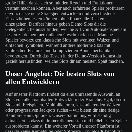
große Hilfe, da sie sich so mit den Regeln und Funktionen
vertraut machen können. Aber auch erfahrene Spieler profitieren
davon, da sie neue Strategien entwickeln und verschiedene
Einsatzhöhen testen können, ohne finanzielle Risiken
einzugehen. Darüber hinaus geben Demo Slots dir die
Gelegenheit, herauszufinden, welche Art von Automatenspiel am
besten zu deinem persönlichen Geschmack passt. Manche
Spieler bevorzugen klassische Slots mit wenigen Walzen und
einfachen Symbolen, während andere moderne Slots mit
zahlreichen Features und komplizierten Bonusmechaniken
bevorzugen. Durch das Testen in der Demo-Version kannst du
gezielt herausfinden, welche Slots dir am meisten Spaß machen.
Unser Angebot: Die besten Slots von
allen Entwicklern
Auf unserer Plattform findest du eine umfassende Auswahl an
Slots von allen namhaften Entwicklern der Branche. Egal, ob du
Slots mit Freispielen, Multiplikatoren, kaskadierenden Walzen
oder progressiven Jackpots suchst – wir bieten dir eine riesige
Bandbreite an Optionen. Unsere Sammlung wird ständig
aktualisiert, sodass du immer die neuesten und beliebtesten Spiele
ausprobieren kannst. Ein weiterer Vorteil unserer Plattform ist,
dass du keine Anmeldung oder Software-Downloads benötigst.