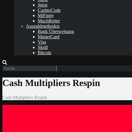
Jeton
CashtoCode
MiFinity
MuchBetter
Auszahlmethoden
Bank Überweisung
MasterCard
Visa
Skrill
Bitcoin
Cash Multipliers Respin
Cash Multipliers Respin