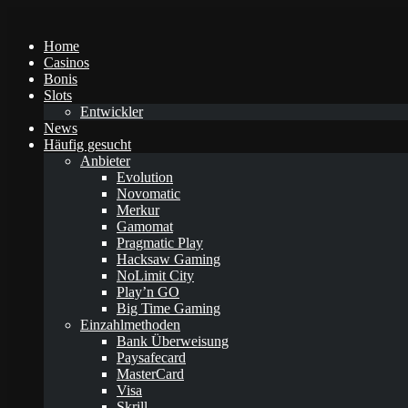
Home
Casinos
Bonis
Slots
Entwickler
News
Häufig gesucht
Anbieter
Evolution
Novomatic
Merkur
Gamomat
Pragmatic Play
Hacksaw Gaming
NoLimit City
Play’n GO
Big Time Gaming
Einzahlmethoden
Bank Überweisung
Paysafecard
MasterCard
Visa
Skrill