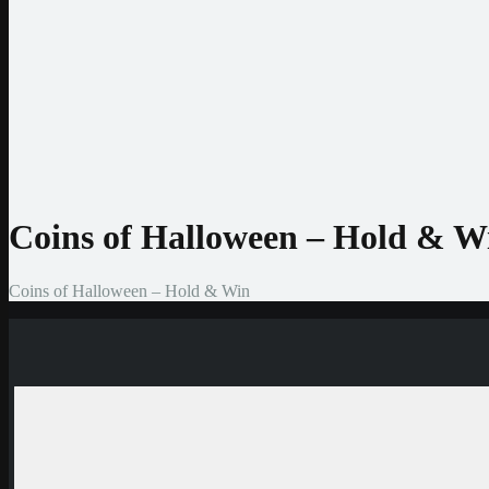
Aus
Coins of Halloween – Hold & W
Coins of Halloween – Hold & Win
Sicher dir einen 100