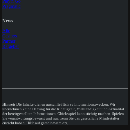
Play'n Go
Pragmatic
News
Alle
Casinos
Partner
Ratgeber
Hinweis
Die Inhalte dienen ausschließlich zu Informationszwecken. Wir
übernehmen keine Haftung für die Richtigkeit, Vollständigkeit und Aktualität
der bereitgestellten Informationen. Glücksspiel kann süchtig machen. Spielen
Sie verantwortungsbewusst und nur, wenn Sie das gesetzliche Mindestalter
erreicht haben. Hilfe auf gambleaware.org