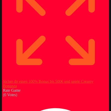
Sicher dir einen 100% Bonus bis 500€ und spiele Creamy
Bonanza
Rate Game
(
0
Votes)