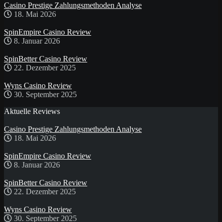
Casino Prestige Zahlungsmethoden Analyse
18. Mai 2026
SpinEmpire Casino Review
8. Januar 2026
SpinBetter Casino Review
22. Dezember 2025
Wyns Casino Review
30. September 2025
Aktuelle Reviews
Casino Prestige Zahlungsmethoden Analyse
18. Mai 2026
SpinEmpire Casino Review
8. Januar 2026
SpinBetter Casino Review
22. Dezember 2025
Wyns Casino Review
30. September 2025