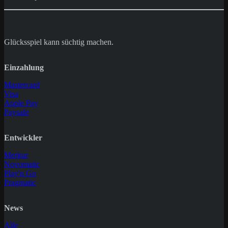
Glücksspiel kann süchtig machen.
Einzahlung
Mastercard
Visa
Apple Pay
Paysafe
Entwickler
Merkur
Novomatic
Play'n Go
Pragmatic
News
Alle