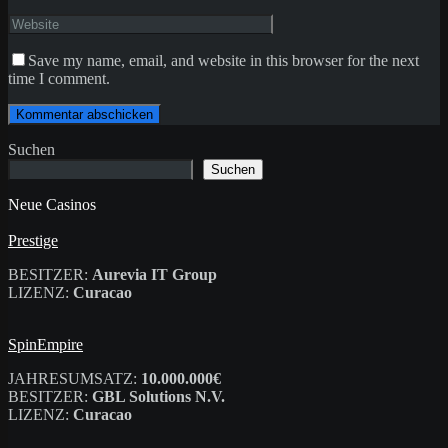
Save my name, email, and website in this browser for the next
time I comment.
Suchen
Suchen
Neue Casinos
Prestige
BESITZER:
Aurevia IT Group
LIZENZ:
Curacao
SpinEmpire
JAHRESUMSATZ:
10.000.000€
BESITZER:
GBL Solutions N.V.
LIZENZ:
Curacao