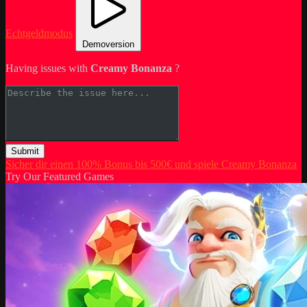
Echtgeldmodus
Demoversion
Having issues with
Creamy Bonanza
?
Submit
Sicher dir einen 100% Bonus bis 500€ und spiele Creamy Bonanza
Try Our Featured Games