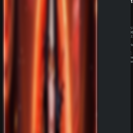
SpinBetter
Betist
JAHRESUMSATZ:
JAHRES
20.000.000€
1.000.00
BESITZER:
BESITZE
Sprut
Liernin
Group
Enterpri
B.V.
LTD
LIZENZ:
LIZENZ:
Curacao
Komore
(Anjoua
QuickWin
Wyns