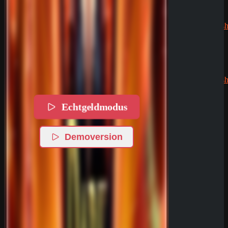
Silizi
zu
CryptoRush
200% bis
zu 2.500€
Robert99
zu
CryptoRush
200% bis
zu 2.500€
Echtgeldmodus
News
Demoversion
Casino Prestige
Zahlungsmethoden
Analyse
18. Mai 2026
SpinEmpire Casino
Review
8. Januar 2026
SpinBetter Casino
Review
22. Dezember