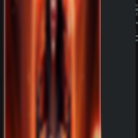
JAHRESUMSATZ:
JAHRES
1.000.000€
1.000.00
BESITZER:
BESITZE
Liernin
Liernin
Enterprises
Enterpri
LTD
LTD
LIZENZ:
LIZENZ:
Komoren
Komore
(Anjouan)
(Anjoua
Neueste
Beiträge
Casino
Prestige
Zahlungs
methoden
Analyse
SpinEmpir
e Casino
Review