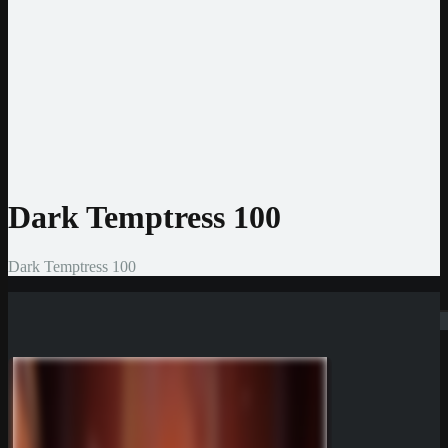
Jeton
CashtoCode
MiFinity
MuchBetter
Auszahlmethoden
Bank Überweisung
MasterCard
Visa
Skrill
Bitcoin
Dark Temptress 100
Dark Temptress 100
Suchen
Rate Game
(
0
Votes)
Neue Casinos