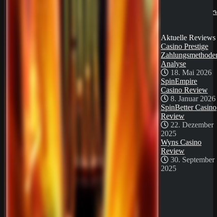
2025
Wyns Casino Revie
30. September
2025
Aktuelle Reviews
Casino Prestige
Zahlungsmethode
Analyse
18. Mai 2026
SpinEmpire
Casino Review
8. Januar 2026
SpinBetter Casino
Review
22. Dezember
2025
Wyns Casino
Review
30. September
2025