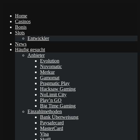
Home
Casinos
Bonis
Slots
Entwickler
News
Häufig gesucht
Anbieter
Evolution
Novomatic
Merkur
Gamomat
Pragmatic Play
Hacksaw Gaming
NoLimit City
Play’n GO
Big Time Gaming
Einzahlmethoden
Bank Überweisung
Paysafecard
MasterCard
Visa
Skrill