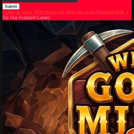
Submit
Sicher dir einen 100% Bonus bis 500€ und spiele Diamond Blitz 3
Try Our Featured Games