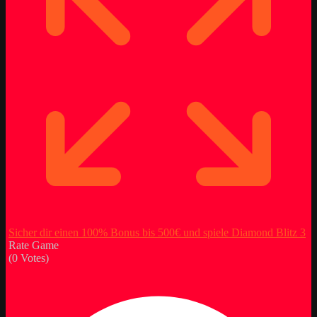
Sicher dir einen 100% Bonus bis 500€ und spiele Diamond Blitz 3
Rate Game
(
0
Votes)