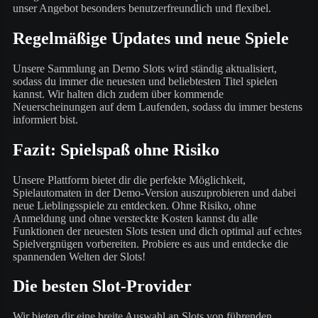
unser Angebot besonders benutzerfreundlich und flexibel.
Regelmäßige Updates und neue Spiele
Unsere Sammlung an Demo Slots wird ständig aktualisiert,
sodass du immer die neuesten und beliebtesten Titel spielen
kannst. Wir halten dich zudem über kommende
Neuerscheinungen auf dem Laufenden, sodass du immer bestens
informiert bist.
Fazit: Spielspaß ohne Risiko
Unsere Plattform bietet dir die perfekte Möglichkeit,
Spielautomaten in der Demo-Version auszuprobieren und dabei
neue Lieblingsspiele zu entdecken. Ohne Risiko, ohne
Anmeldung und ohne versteckte Kosten kannst du alle
Funktionen der neuesten Slots testen und dich optimal auf echtes
Spielvergnügen vorbereiten. Probiere es aus und entdecke die
spannenden Welten der Slots!
Die besten Slot-Provider
Wir bieten dir eine breite Auswahl an Slots von führenden