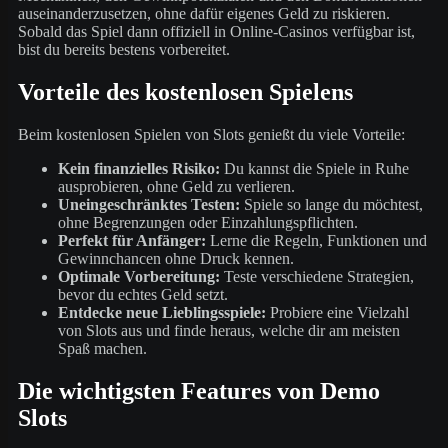
auseinanderzusetzen, ohne dafür eigenes Geld zu riskieren.
Sobald das Spiel dann offiziell in Online-Casinos verfügbar ist,
bist du bereits bestens vorbereitet.
Vorteile des kostenlosen Spielens
Beim kostenlosen Spielen von Slots genießt du viele Vorteile:
Kein finanzielles Risiko:
Du kannst die Spiele in Ruhe
ausprobieren, ohne Geld zu verlieren.
Uneingeschränktes Testen:
Spiele so lange du möchtest,
ohne Begrenzungen oder Einzahlungspflichten.
Perfekt für Anfänger:
Lerne die Regeln, Funktionen und
Gewinnchancen ohne Druck kennen.
Optimale Vorbereitung:
Teste verschiedene Strategien,
bevor du echtes Geld setzt.
Entdecke neue Lieblingsspiele:
Probiere eine Vielzahl
von Slots aus und finde heraus, welche dir am meisten
Spaß machen.
Die wichtigsten Features von Demo
Slots