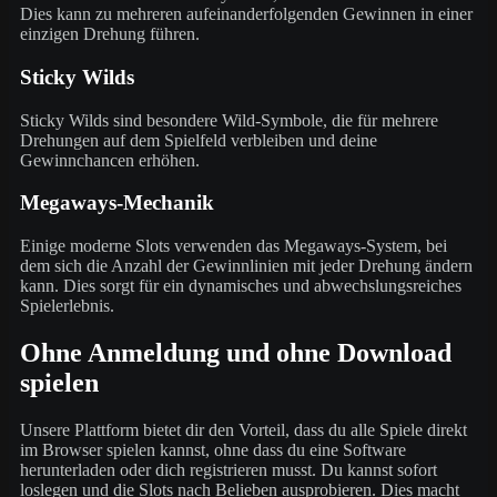
Dies kann zu mehreren aufeinanderfolgenden Gewinnen in einer
einzigen Drehung führen.
Sticky Wilds
Sticky Wilds sind besondere Wild-Symbole, die für mehrere
Drehungen auf dem Spielfeld verbleiben und deine
Gewinnchancen erhöhen.
Megaways-Mechanik
Einige moderne Slots verwenden das Megaways-System, bei
dem sich die Anzahl der Gewinnlinien mit jeder Drehung ändern
kann. Dies sorgt für ein dynamisches und abwechslungsreiches
Spielerlebnis.
Ohne Anmeldung und ohne Download
spielen
Unsere Plattform bietet dir den Vorteil, dass du alle Spiele direkt
im Browser spielen kannst, ohne dass du eine Software
herunterladen oder dich registrieren musst. Du kannst sofort
loslegen und die Slots nach Belieben ausprobieren. Dies macht