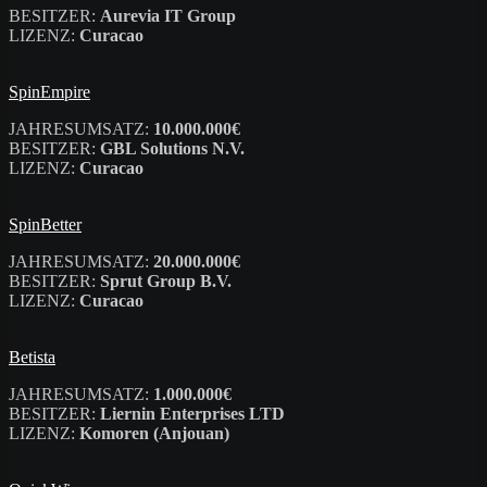
BESITZER:
Aurevia IT Group
LIZENZ:
Curacao
SpinEmpire
JAHRESUMSATZ:
10.000.000€
BESITZER:
GBL Solutions N.V.
LIZENZ:
Curacao
SpinBetter
JAHRESUMSATZ:
20.000.000€
BESITZER:
Sprut Group B.V.
LIZENZ:
Curacao
Betista
JAHRESUMSATZ:
1.000.000€
BESITZER:
Liernin Enterprises LTD
LIZENZ:
Komoren (Anjouan)