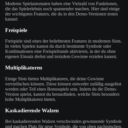
Moderne Spielautomaten haben eine Vielzahl von Funktionen,
die das Spielerlebnis noch spannender machen. Hier sind einige
der wichtigsten Features, die du in den Demo-Versionen testen
kannst:
Freispiele
Freispiele sind eines der beliebtesten Features in modernen Slots.
In vielen Spielen kannst du durch bestimmte Symbole oder
Kombinationen eine Freispielrunde aktivieren, in der du ohne
eigenen Einsatz drehst und trotzdem Gewinne erzielen kannst.
Multiplikatoren
Einige Slots bieten Multiplikatoren, die deine Gewinne
vervielfachen können. Diese können entweder zufällig ausgelöst
werden oder Teil eines Bonusspiels sein. Indem du die Demo-
Version spielst, kannst du herausfinden, welche Slots besonders
hohe Multiplikatoren bieten.
Kaskadierende Walzen
Bei kaskadierenden Walzen verschwinden gewinnende Symbole
und machen Platz für neue Symbole, die von oben nachrutschen.