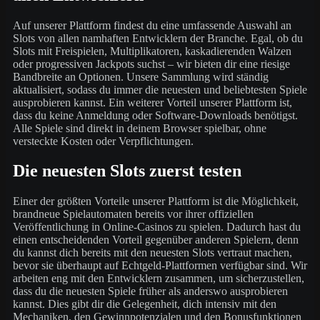
Auf unserer Plattform findest du eine umfassende Auswahl an
Slots von allen namhaften Entwicklern der Branche. Egal, ob du
Slots mit Freispielen, Multiplikatoren, kaskadierenden Walzen
oder progressiven Jackpots suchst – wir bieten dir eine riesige
Bandbreite an Optionen. Unsere Sammlung wird ständig
aktualisiert, sodass du immer die neuesten und beliebtesten Spiele
ausprobieren kannst. Ein weiterer Vorteil unserer Plattform ist,
dass du keine Anmeldung oder Software-Downloads benötigst.
Alle Spiele sind direkt in deinem Browser spielbar, ohne
versteckte Kosten oder Verpflichtungen.
Die neuesten Slots zuerst testen
Einer der größten Vorteile unserer Plattform ist die Möglichkeit,
brandneue Spielautomaten bereits vor ihrer offiziellen
Veröffentlichung in Online-Casinos zu spielen. Dadurch hast du
einen entscheidenden Vorteil gegenüber anderen Spielern, denn
du kannst dich bereits mit den neuesten Slots vertraut machen,
bevor sie überhaupt auf Echtgeld-Plattformen verfügbar sind. Wir
arbeiten eng mit den Entwicklern zusammen, um sicherzustellen,
dass du die neuesten Spiele früher als anderswo ausprobieren
kannst. Dies gibt dir die Gelegenheit, dich intensiv mit den
Mechaniken, den Gewinnpotenzialen und den Bonusfunktionen