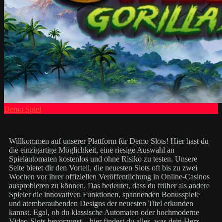
Demo Spiel
Willkommen auf unserer Plattform für Demo Slots! Hier hast du
die einzigartige Möglichkeit, eine riesige Auswahl an
Spielautomaten kostenlos und ohne Risiko zu testen. Unsere
Seite bietet dir den Vorteil, die neuesten Slots oft bis zu zwei
Wochen vor ihrer offiziellen Veröffentlichung in Online-Casinos
ausprobieren zu können. Das bedeutet, dass du früher als andere
Spieler die innovativen Funktionen, spannenden Bonusspiele
und atemberaubenden Designs der neuesten Titel erkunden
kannst. Egal, ob du klassische Automaten oder hochmoderne
Video-Slots bevorzugst – hier findest du alles, was dein Herz