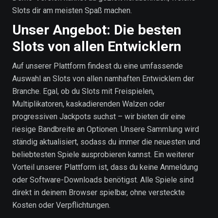
Slots dir am meisten Spaß machen.
Unser Angebot: Die besten
Slots von allen Entwicklern
Auf unserer Plattform findest du eine umfassende
Auswahl an Slots von allen namhaften Entwicklern der
Branche. Egal, ob du Slots mit Freispielen,
Multiplikatoren, kaskadierenden Walzen oder
progressiven Jackpots suchst – wir bieten dir eine
riesige Bandbreite an Optionen. Unsere Sammlung wird
ständig aktualisiert, sodass du immer die neuesten und
beliebtesten Spiele ausprobieren kannst. Ein weiterer
Vorteil unserer Plattform ist, dass du keine Anmeldung
oder Software-Downloads benötigst. Alle Spiele sind
direkt in deinem Browser spielbar, ohne versteckte
Kosten oder Verpflichtungen.