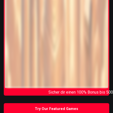
Sicher dir einen 100% Bonus bis 500€ und spiele Ec
Try Our Featured Games