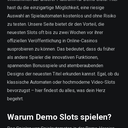
hast du die einzigartige Möglichkeit, eine riesige
Auswahl an Spielautomaten kostenlos und ohne Risiko
zu testen. Unsere Seite bietet dir den Vorteil, die
neuesten Slots oft bis zu zwei Wochen vor ihrer
offiziellen Veröffentlichung in Online-Casinos
ausprobieren zu können. Das bedeutet, dass du früher
als andere Spieler die innovativen Funktionen,
spannenden Bonusspiele und atemberaubenden
Designs der neuesten Titel erkunden kannst. Egal, ob du
klassische Automaten oder hochmoderne Video-Slots
bevorzugst – hier findest du alles, was dein Herz
begehrt.
Warum Demo Slots spielen?