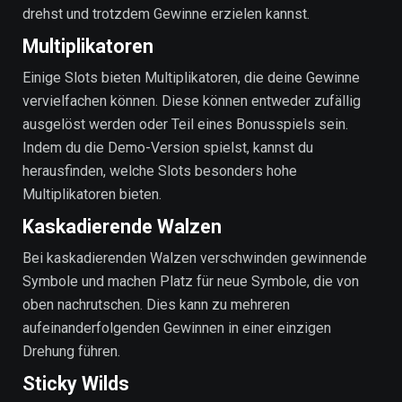
drehst und trotzdem Gewinne erzielen kannst.
Multiplikatoren
Einige Slots bieten Multiplikatoren, die deine Gewinne
vervielfachen können. Diese können entweder zufällig
ausgelöst werden oder Teil eines Bonusspiels sein.
Indem du die Demo-Version spielst, kannst du
herausfinden, welche Slots besonders hohe
Multiplikatoren bieten.
Kaskadierende Walzen
Bei kaskadierenden Walzen verschwinden gewinnende
Symbole und machen Platz für neue Symbole, die von
oben nachrutschen. Dies kann zu mehreren
aufeinanderfolgenden Gewinnen in einer einzigen
Drehung führen.
Sticky Wilds