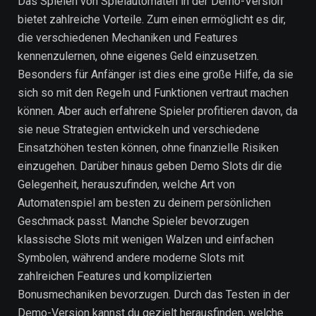
Das Spielen von Spielautomaten in der Demo-Version
bietet zahlreiche Vorteile. Zum einen ermöglicht es dir,
die verschiedenen Mechaniken und Features
kennenzulernen, ohne eigenes Geld einzusetzen.
Besonders für Anfänger ist dies eine große Hilfe, da sie
sich so mit den Regeln und Funktionen vertraut machen
können. Aber auch erfahrene Spieler profitieren davon, da
sie neue Strategien entwickeln und verschiedene
Einsatzhöhen testen können, ohne finanzielle Risiken
einzugehen. Darüber hinaus geben Demo Slots dir die
Gelegenheit, herauszufinden, welche Art von
Automatenspiel am besten zu deinem persönlichen
Geschmack passt. Manche Spieler bevorzugen
klassische Slots mit wenigen Walzen und einfachen
Symbolen, während andere moderne Slots mit
zahlreichen Features und komplizierten
Bonusmechaniken bevorzugen. Durch das Testen in der
Demo-Version kannst du gezielt herausfinden, welche