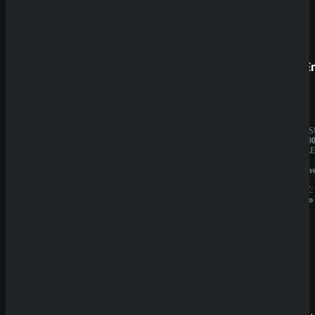
Prestige
SpinE
BESITZER:
JAHRES
Aurevia
10.000.0
IT
BESITZE
Group
GBL
LIZENZ:
Solution
Curacao
N.V.
LIZENZ:
Curacao