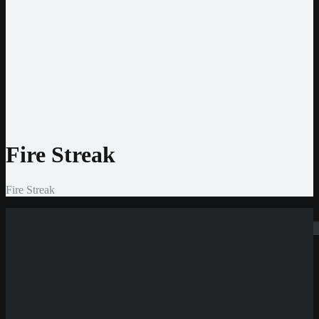
Jeton
CashtoCode
MiFinity
MuchBetter
Auszahlmethoden
Bank Überweisung
MasterCard
Visa
Skrill
Bitcoin
Fire Streak
Fire Streak
Suchen
Neue Casinos