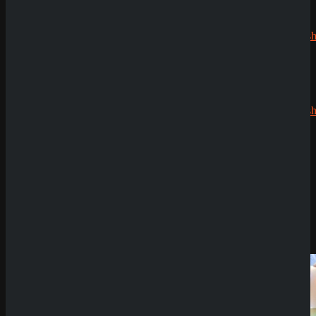
Silizi
zu
CryptoRush
200% bis
zu 2.500€
Robert99
Echtgeldmodus
zu
Demoversion
CryptoRush
200% bis
Having issues with
Fire Streak
?
zu 2.500€
News
Casino Prestige
Zahlungsmethoden
Submit
Analyse
Sicher dir einen 100% Bonus bis 500€ und spiele
18. Mai 2026
Fire Streak
SpinEmpire Casino
Try Our Featured Games
Review
8. Januar 2026
SpinBetter Casino
Review
22. Dezember