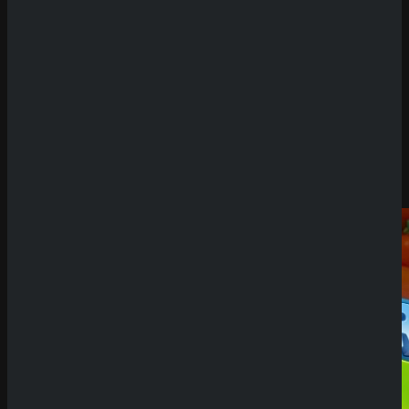
Demo Spiel