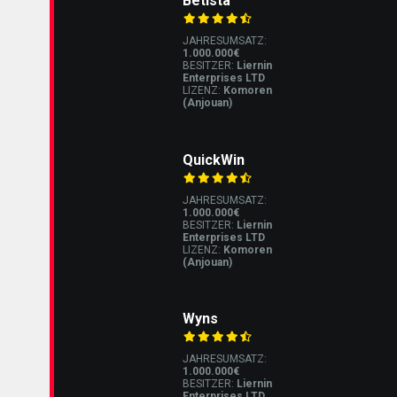
Betista
JAHRESUMSATZ:
1.000.000€
BESITZER:
Liernin
Enterprises LTD
LIZENZ:
Komoren
(Anjouan)
QuickWin
JAHRESUMSATZ:
1.000.000€
BESITZER:
Liernin
Enterprises LTD
LIZENZ:
Komoren
(Anjouan)
Wyns
JAHRESUMSATZ:
1.000.000€
BESITZER:
Liernin
Enterprises LTD