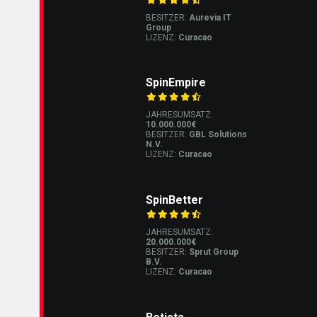
BESITZER:
Aurevia IT
Group
LIZENZ:
Curacao
SpinEmpire
JAHRESUMSATZ:
10.000.000€
BESITZER:
GBL Solutions
N.V.
LIZENZ:
Curacao
SpinBetter
JAHRESUMSATZ:
20.000.000€
BESITZER:
Sprut Group
B.V.
LIZENZ:
Curacao