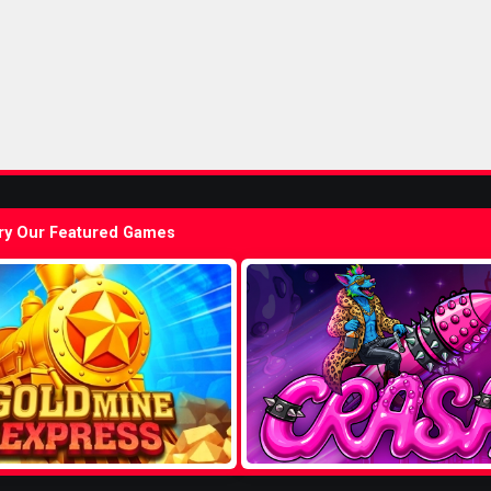
ry Our Featured Games