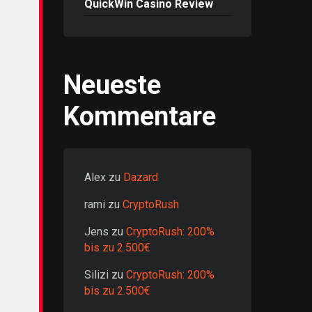
QuickWin Casino Review
Neueste
Kommentare
Alex
zu
Dazard
rami
zu
CryptoRush
Jens
zu
CryptoRush: 200%
bis zu 2.500€
Silizi
zu
CryptoRush: 200%
bis zu 2.500€