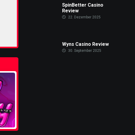
SpinBetter Casino
Review
22. Dezember 2025
Wyns Casino Review
30. September 2025