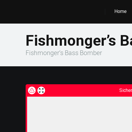
Home
Fishmonger’s 
Fishmonger’s Bass Bomber
Sicher dir e