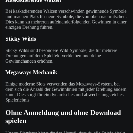
Bei kaskadierenden Walzen verschwinden gewinnende Symbole
und machen Platz für neue Symbole, die von oben nachrutschen.
Dies kann zu mehreren aufeinanderfolgenden Gewinnen in einer
einzigen Drehung führen.
Sticky Wilds
Sticky Wilds sind besondere Wild-Symbole, die für mehrere
Drehungen auf dem Spielfeld verbleiben und deine
Gewinnchancen erhöhen.
Megaways-Mechanik
Einige moderne Slots verwenden das Megaways-System, bei
dem sich die Anzahl der Gewinnlinien mit jeder Drehung ändern
kann. Dies sorgt für ein dynamisches und abwechslungsreiches
Spielerlebnis.
Ohne Anmeldung und ohne Download
spielen