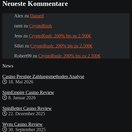
Neueste Kommentare
Alex
zu
Dazard
rami
zu
CryptoRush
Jens
zu
CryptoRush: 200% bis zu 2.500€
Silizi
zu
CryptoRush: 200% bis zu 2.500€
Robert99
zu
CryptoRush: 200% bis zu 2.500€
News
Casino Prestige Zahlungsmethoden Analyse
18. Mai 2026
SpinEmpire Casino Review
8. Januar 2026
SpinBetter Casino Review
22. Dezember 2025
Wyns Casino Review
30. September 2025