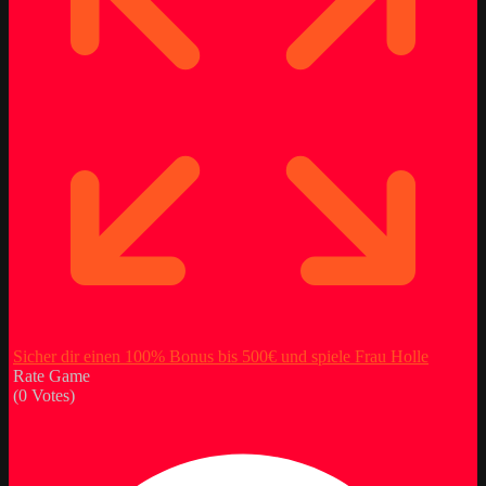
Sicher dir einen 100% Bonus bis 500€ und spiele Frau Holle
Rate Game
(
0
Votes)