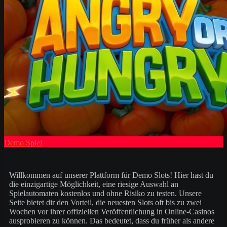
Demo Spiel
Willkommen auf unserer Plattform für Demo Slots! Hier hast du
die einzigartige Möglichkeit, eine riesige Auswahl an
Spielautomaten kostenlos und ohne Risiko zu testen. Unsere
Seite bietet dir den Vorteil, die neuesten Slots oft bis zu zwei
Wochen vor ihrer offiziellen Veröffentlichung in Online-Casinos
ausprobieren zu können. Das bedeutet, dass du früher als andere