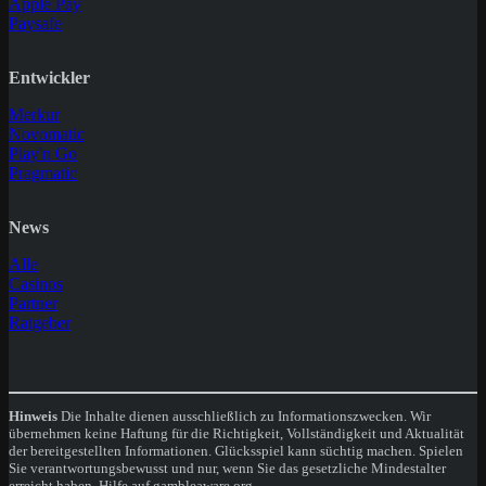
Apple Pay
Paysafe
Entwickler
Merkur
Novomatic
Play'n Go
Pragmatic
News
Alle
Casinos
Partner
Ratgeber
Hinweis
Die Inhalte dienen ausschließlich zu Informationszwecken. Wir
übernehmen keine Haftung für die Richtigkeit, Vollständigkeit und Aktualität
der bereitgestellten Informationen. Glücksspiel kann süchtig machen. Spielen
Sie verantwortungsbewusst und nur, wenn Sie das gesetzliche Mindestalter
erreicht haben. Hilfe auf gambleaware.org