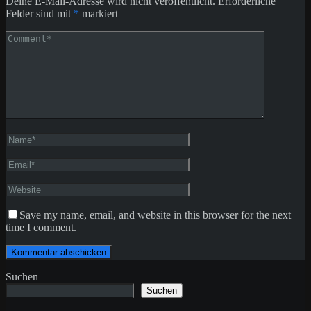
Deine E-Mail-Adresse wird nicht veröffentlicht.
Erforderliche
Felder sind mit
*
markiert
Save my name, email, and website in this browser for the next
time I comment.
Suchen
Suchen