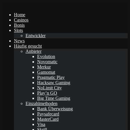
Home
Casinos
Bonis
Slots
Entwickler
News
Häufig gesucht
Anbieter
Evolution
Novomatic
Merkur
Gamomat
Pragmatic Play
Hacksaw Gaming
NoLimit City
Play’n GO
Big Time Gaming
Einzahlmethoden
Bank Überweisung
Paysafecard
MasterCard
Visa
Skrill