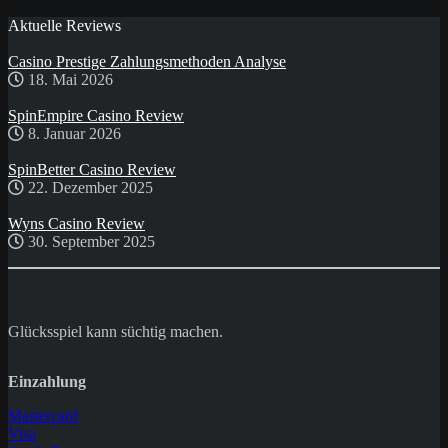
Aktuelle Reviews
Casino Prestige Zahlungsmethoden Analyse
18. Mai 2026
SpinEmpire Casino Review
8. Januar 2026
SpinBetter Casino Review
22. Dezember 2025
Wyns Casino Review
30. September 2025
Glücksspiel kann süchtig machen.
Einzahlung
Mastercard
Visa