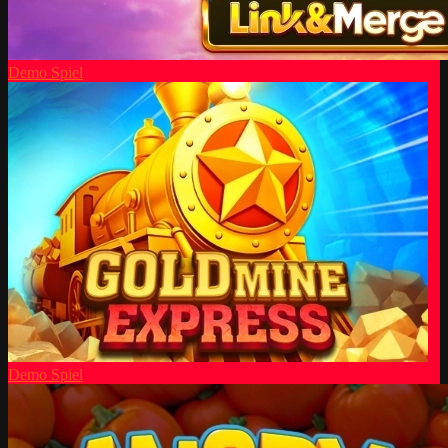
Demo Spiel
Demo Spiel