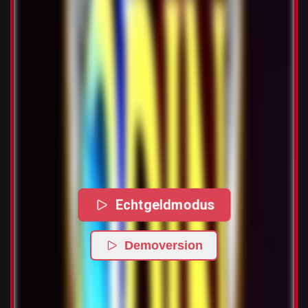
Echtgeldmodus
Demoversion