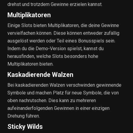
drehst und trotzdem Gewinne erzielen kannst.
Multiplikatoren
Einige Slots bieten Multiplikatoren, die deine Gewinne
vervielfachen können. Diese können entweder zufällig
ausgelöst werden oder Teil eines Bonusspiels sein.
Indem du die Demo-Version spielst, kannst du
herausfinden, welche Slots besonders hohe
Multiplikatoren bieten.
Kaskadierende Walzen
Bei kaskadierenden Walzen verschwinden gewinnende
Symbole und machen Platz für neue Symbole, die von
oben nachrutschen. Dies kann zu mehreren
aufeinanderfolgenden Gewinnen in einer einzigen
Drehung führen.
Sticky Wilds