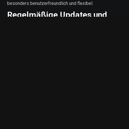
besonders benutzerfreundlich und flexibel.
Regelmäßige Updates und
neue Spiele
Unsere Sammlung an Demo Slots wird ständig
aktualisiert, sodass du immer die neuesten und
beliebtesten Titel spielen kannst. Wir halten dich zudem
über kommende Neuerscheinungen auf dem Laufenden,
sodass du immer bestens informiert bist.
Fazit: Spielspaß ohne Risiko
Unsere Plattform bietet dir die perfekte Möglichkeit,
Spielautomaten in der Demo-Version auszuprobieren
und dabei neue Lieblingsspiele zu entdecken. Ohne
Risiko, ohne Anmeldung und ohne versteckte Kosten
kannst du alle Funktionen der neuesten Slots testen und
dich optimal auf echtes Spielvergnügen vorbereiten.