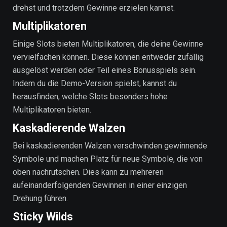
drehst und trotzdem Gewinne erzielen kannst.
Multiplikatoren
Einige Slots bieten Multiplikatoren, die deine Gewinne
vervielfachen können. Diese können entweder zufällig
ausgelöst werden oder Teil eines Bonusspiels sein.
Indem du die Demo-Version spielst, kannst du
herausfinden, welche Slots besonders hohe
Multiplikatoren bieten.
Kaskadierende Walzen
Bei kaskadierenden Walzen verschwinden gewinnende
Symbole und machen Platz für neue Symbole, die von
oben nachrutschen. Dies kann zu mehreren
aufeinanderfolgenden Gewinnen in einer einzigen
Drehung führen.
Sticky Wilds