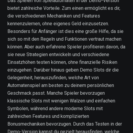
Das Spielen von Spielautomaten in der Demo-Version
bietet zahlreiche Vorteile. Zum einen ermöglicht es dir,
die verschiedenen Mechaniken und Features
kennenzulernen, ohne eigenes Geld einzusetzen.
Besonders für Anfänger ist dies eine große Hilfe, da sie
sich so mit den Regeln und Funktionen vertraut machen
können. Aber auch erfahrene Spieler profitieren davon, da
sie neue Strategien entwickeln und verschiedene
Einsatzhöhen testen können, ohne finanzielle Risiken
einzugehen. Darüber hinaus geben Demo Slots dir die
Gelegenheit, herauszufinden, welche Art von
Automatenspiel am besten zu deinem persönlichen
Geschmack passt. Manche Spieler bevorzugen
klassische Slots mit wenigen Walzen und einfachen
Symbolen, während andere moderne Slots mit
zahlreichen Features und komplizierten
Bonusmechaniken bevorzugen. Durch das Testen in der
Demo-Version kannst du gezielt herausfinden, welche