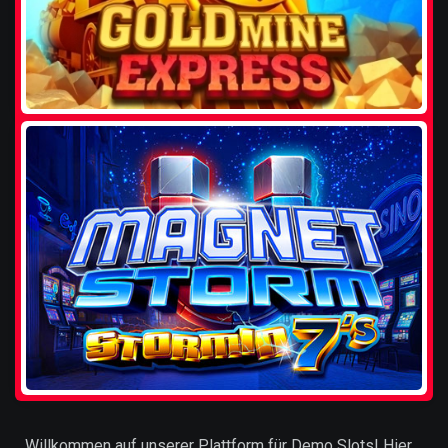
Willkommen auf unserer Plattform für Demo Slots! Hier