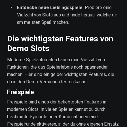
Entdecke neue Lieblingsspiele:
Probiere eine
Vielzahl von Slots aus und finde heraus, welche dir
am meisten Spaß machen.
Die wichtigsten Features von
Demo Slots
Moderne Spielautomaten haben eine Vielzahl von
Funktionen, die das Spielerlebnis noch spannender
machen. Hier sind einige der wichtigsten Features, die
du in den Demo-Versionen testen kannst:
Freispiele
Freispiele sind eines der beliebtesten Features in
modernen Slots. In vielen Spielen kannst du durch
bestimmte Symbole oder Kombinationen eine
Freispielrunde aktivieren, in der du ohne eigenen Einsatz