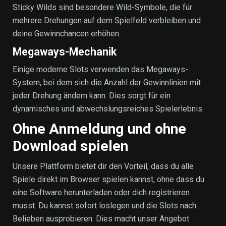
Sticky Wilds sind besondere Wild-Symbole, die für
mehrere Drehungen auf dem Spielfeld verbleiben und
deine Gewinnchancen erhöhen.
Megaways-Mechanik
Einige moderne Slots verwenden das Megaways-
System, bei dem sich die Anzahl der Gewinnlinien mit
jeder Drehung ändern kann. Dies sorgt für ein
dynamisches und abwechslungsreiches Spielerlebnis.
Ohne Anmeldung und ohne
Download spielen
Unsere Plattform bietet dir den Vorteil, dass du alle
Spiele direkt im Browser spielen kannst, ohne dass du
eine Software herunterladen oder dich registrieren
musst. Du kannst sofort loslegen und die Slots nach
Belieben ausprobieren. Dies macht unser Angebot