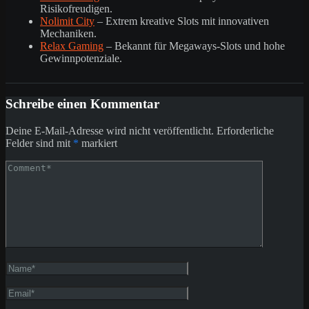
Risikofreudigen.
Nolimit City
– Extrem kreative Slots mit innovativen
Mechaniken.
Relax Gaming
– Bekannt für Megaways-Slots und hohe
Gewinnpotenziale.
Schreibe einen Kommentar
Deine E-Mail-Adresse wird nicht veröffentlicht.
Erforderliche
Felder sind mit
*
markiert