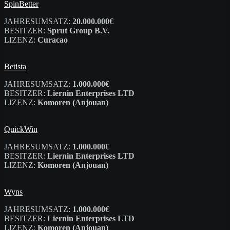
SpinBetter
JAHRESUMSATZ:
20.000.000€
BESITZER:
Sprut Group B.V.
LIZENZ:
Curacao
Betista
JAHRESUMSATZ:
1.000.000€
BESITZER:
Liernin Enterprises LTD
LIZENZ:
Komoren (Anjouan)
QuickWin
JAHRESUMSATZ:
1.000.000€
BESITZER:
Liernin Enterprises LTD
LIZENZ:
Komoren (Anjouan)
Wyns
JAHRESUMSATZ:
1.000.000€
BESITZER:
Liernin Enterprises LTD
LIZENZ:
Komoren (Anjouan)