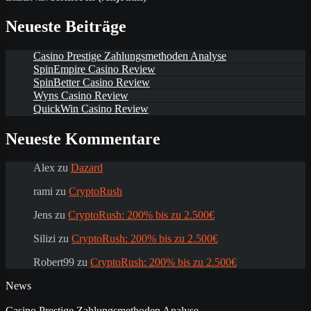
Neueste Beiträge
Casino Prestige Zahlungsmethoden Analyse
SpinEmpire Casino Review
SpinBetter Casino Review
Wyns Casino Review
QuickWin Casino Review
Neueste Kommentare
Alex
zu
Dazard
rami
zu
CryptoRush
Jens
zu
CryptoRush: 200% bis zu 2.500€
Silizi
zu
CryptoRush: 200% bis zu 2.500€
Robert99
zu
CryptoRush: 200% bis zu 2.500€
News
Casino Prestige Zahlungsmethoden Analyse