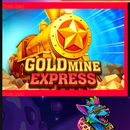
Demo Spiel
Demo Spiel