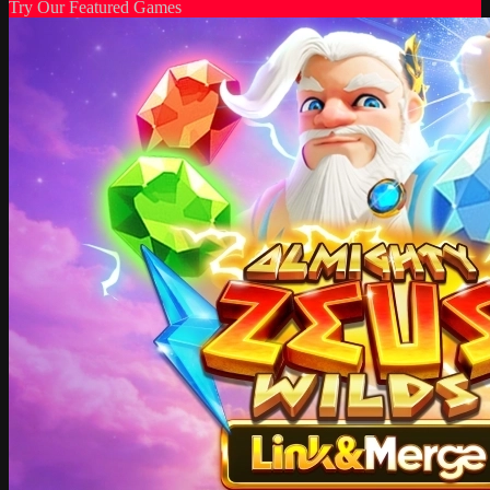
Try Our Featured Games