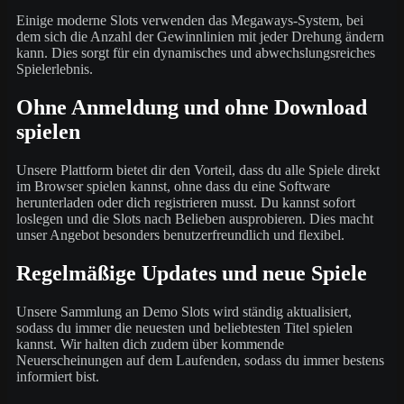
Einige moderne Slots verwenden das Megaways-System, bei
dem sich die Anzahl der Gewinnlinien mit jeder Drehung ändern
kann. Dies sorgt für ein dynamisches und abwechslungsreiches
Spielerlebnis.
Ohne Anmeldung und ohne Download
spielen
Unsere Plattform bietet dir den Vorteil, dass du alle Spiele direkt
im Browser spielen kannst, ohne dass du eine Software
herunterladen oder dich registrieren musst. Du kannst sofort
loslegen und die Slots nach Belieben ausprobieren. Dies macht
unser Angebot besonders benutzerfreundlich und flexibel.
Regelmäßige Updates und neue Spiele
Unsere Sammlung an Demo Slots wird ständig aktualisiert,
sodass du immer die neuesten und beliebtesten Titel spielen
kannst. Wir halten dich zudem über kommende
Neuerscheinungen auf dem Laufenden, sodass du immer bestens
informiert bist.