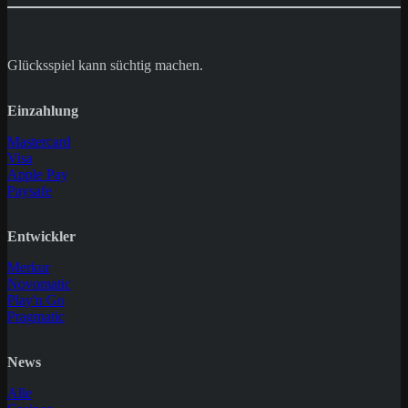
Glücksspiel kann süchtig machen.
Einzahlung
Mastercard
Visa
Apple Pay
Paysafe
Entwickler
Merkur
Novomatic
Play'n Go
Pragmatic
News
Alle