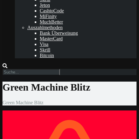
Jeton
CashtoCode
MiFinity
MuchBetter
Auszahlmethoden
Bank Überweisung
MasterCard
Visa
Skrill
Bitcoin
Green Machine Blitz
Green Machine Blitz