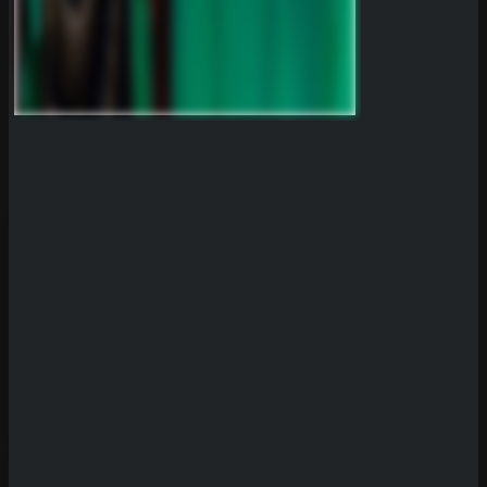
Sicher dir einen 100% Bonus bis 500€ und spiele
Try Our Featured Games