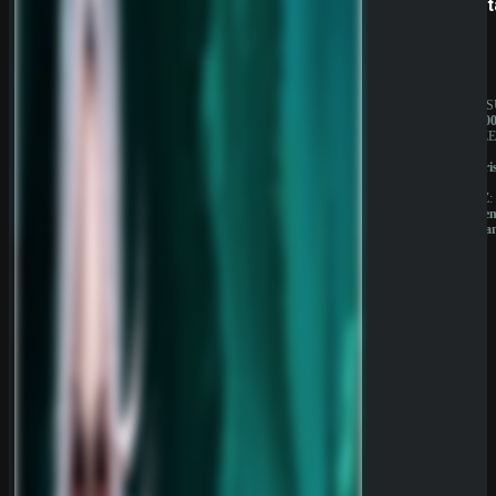
SpinBetter
Betist
JAHRESUMSATZ:
JAHRES
20.000.000€
1.000.00
BESITZER:
BESITZE
Sprut
Liernin
Group
Enterpri
B.V.
LTD
LIZENZ:
LIZENZ:
Curacao
Komore
(Anjoua
QuickWin
Wyns