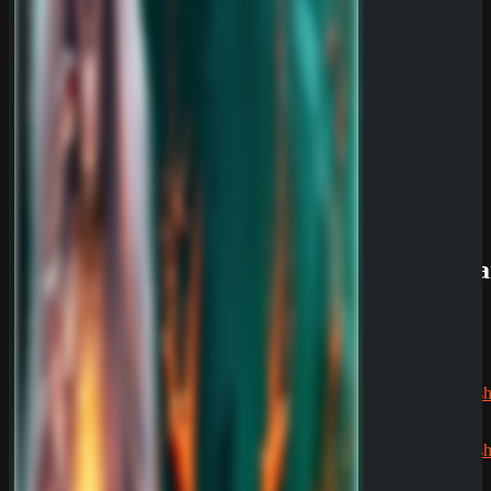
SpinBetter
Casino
Review
Wyns
Casino
Review
QuickWin
Casino
Review
Neueste
Kommenta
Alex
zu
Dazard
rami
zu
CryptoRus
Jens
zu
CryptoRush
200% bis
zu 2.500€