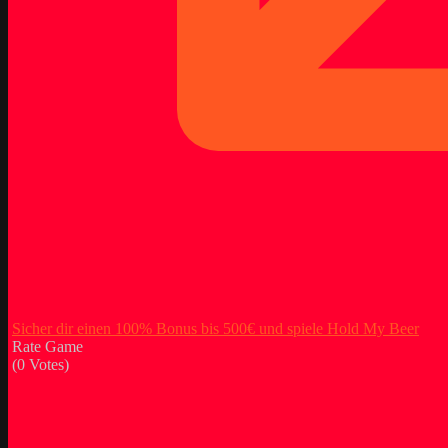
Sicher dir einen 100% Bonus bis 500€ und spiele Hold My Beer
Rate Game
(
0
Votes)