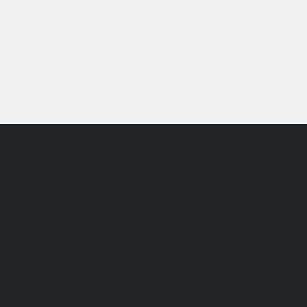
y Our Featured Games