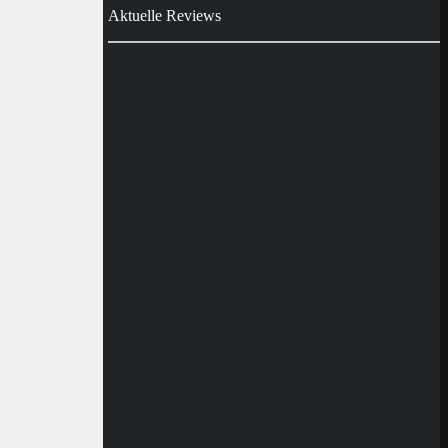
Aktuelle Reviews